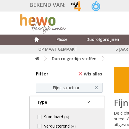
BEKEND VAN:
Plissé
Duorolgordijnen
OP MAAT GEMAAKT
5 JAA
Duo rolgordijn stoffen
Filter
Wis alles
Fijne structuur
Fij
Type
De dicht
Standaard
(4)
breed. W
uitgevoe
Verduisterend
(4)