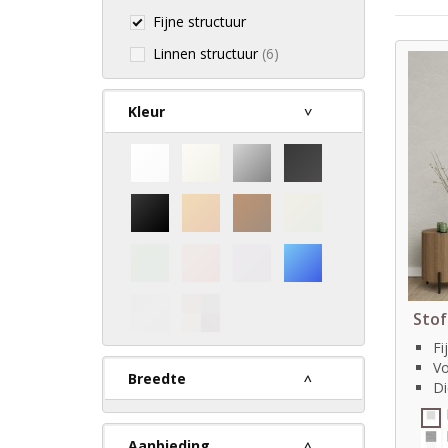
Fijne structuur
Linnen structuur
(6)
Kleur
Stof
Fi
Vo
Breedte
Di
Aanbieding