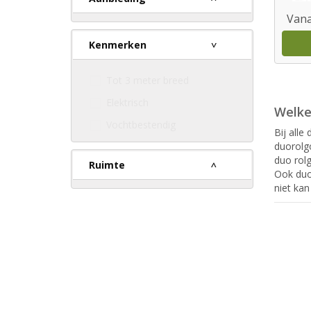
Vana
Kenmerken
Tot 3 meter breed
Elektrisch
Welke
Vochtbestendig
Bij alle
duorolgo
duo rolg
Ruimte
Ook duor
niet kan