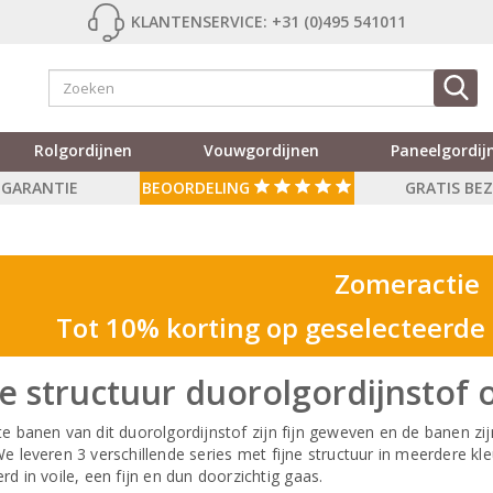
KLANTENSERVICE: +31 (0)495 541011
Rolgordijnen
Vouwgordijnen
Paneelgordij
R GARANTIE
BEOORDELING
GRATIS BE
Zomeractie
Tot 10% korting op geselecteerde
ne structuur duorolgordijnstof
e banen van dit duorolgordijnstof zijn fijn geweven en de banen zij
e leveren 3 verschillende series met fijne structuur in meerdere kl
rd in voile, een fijn en dun doorzichtig gaas.