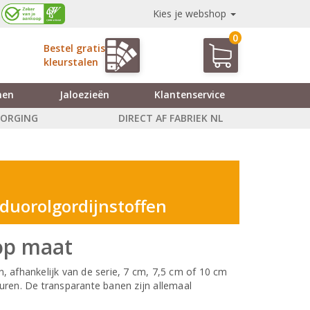
Kies je webshop
0
Bestel gratis
kleurstalen
nen
Jaloezieën
Klantenservice
ZORGING
DIRECT AF FABRIEK NL
 duorolgordijnstoffen
 op maat
n, afhankelijk van de serie, 7 cm, 7,5 cm of 10 cm
euren. De transparante banen zijn allemaal