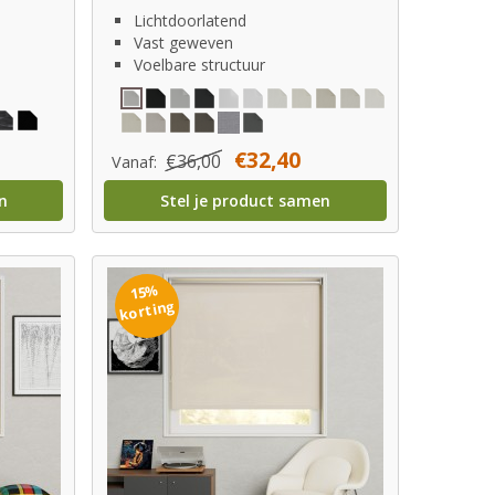
Lichtdoorlatend
Vast geweven
Voelbare structuur
€32,40
€36,00
Vanaf:
n
Stel je product samen
15%
korting