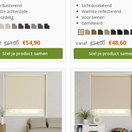
rduisterend
Lichtdoorlatend
tte achterzijde
Warmte reflecterend
ordelig
Voor binnen
Gemêleerd
€54,90
€48,60
€61,00
€54,00
f:
Vanaf:
Stel je product samen
Stel je product same