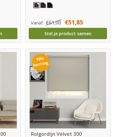
€51,85
€61,00
Vanaf:
n
Stel je product samen
10%
korting
300
Rolgordijn Velvet 300