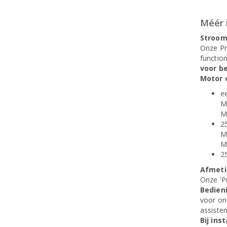
Méér 
Stroom
Onze Pr
functio
voor b
Motor 
e
Mo
Mo
2
Mo
M
2
Afmeti
Onze 'P
Bedien
voor on
assiste
Bij inst