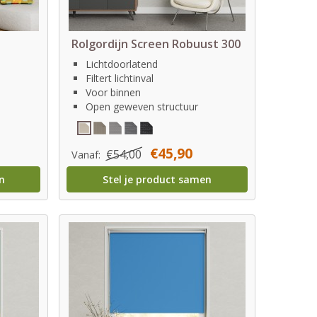
Rolgordijn Screen Robuust 300
Lichtdoorlatend
Filtert lichtinval
Voor binnen
Open geweven structuur
€45,90
€54,00
Vanaf:
n
Stel je product samen