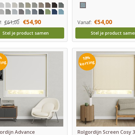
€54,90
€54,00
€61,00
Vanaf:
f:
Stel je product samen
Stel je product same
%
10%
ting
korting
ordijn Advance
Rolgordijn Screen Cosy 