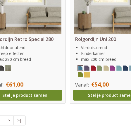
ordijn Retro Special 280
Rolgordijn Uni 200
chtdoorlatend
Verduisterend
reep effecten
Kinderkamer
x 280 cm breed
max 200 cm breed
€61,00
€54,00
f:
Vanaf:
Stel je product samen
Stel je product same
2
>
>|