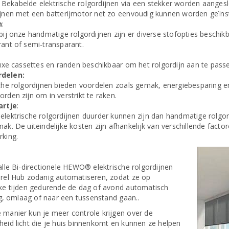
ekabelde elektrische rolgordijnen via een stekker worden aangeslote
ijnen met een batterijmotor net zo eenvoudig kunnen worden geïnst
n
:
bij onze handmatige rolgordijnen zijn er diverse stofopties beschik
rant of semi-transparant.
 luxe cassettes en randen beschikbaar om het rolgordijn aan te pass
rdelen:
sche rolgordijnen bieden voordelen zoals gemak, energiebesparing en
rden zijn om in verstrikt te raken.
artje
:
elektrische rolgordijnen duurder kunnen zijn dan handmatige rolgo
ak. De uiteindelijke kosten zijn afhankelijk van verschillende facto
rking.
alle Bi-directionele HEWO® elektrische rolgordijnen
Brel Hub zodanig automatiseren, zodat ze op
eke tijden gedurende de dag of avond automatisch
 omlaag of naar een tussenstand gaan..
 manier kun je meer controle krijgen over de
heid licht die je huis binnenkomt en kunnen ze helpen