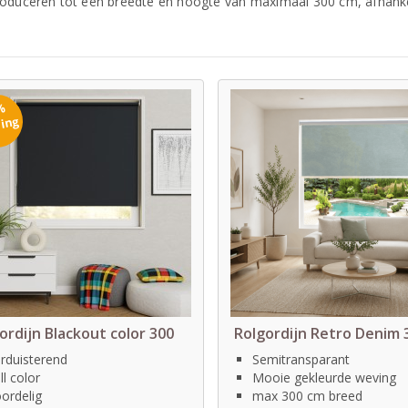
oduceren tot een breedte en hoogte van maximaal 300 cm, afhankeli
%
ting
ordijn Blackout color 300
Rolgordijn Retro Denim 
rduisterend
Semitransparant
ll color
Mooie gekleurde weving
ordelig
max 300 cm breed