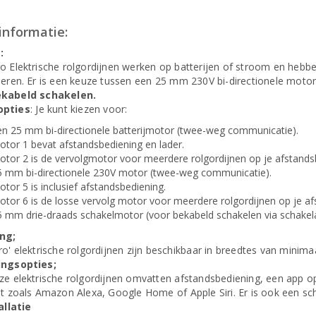
informatie:
:
o Elektrische rolgordijnen werken op batterijen of stroom en hebb
neren. Er is een keuze tussen een 25 mm 230V bi-directionele moto
ekabeld schakelen.
opties
: Je kunt kiezen voor:
en 25 mm bi-directionele batterijmotor (twee-weg communicatie).
tor 1 bevat afstandsbediening en lader.
tor 2 is de vervolgmotor voor meerdere rolgordijnen op je afstands
5 mm bi-directionele 230V motor (twee-weg communicatie).
tor 5 is inclusief afstandsbediening.
otor 6 is de losse vervolg motor voor meerdere rolgordijnen op je a
5 mm drie-draads schakelmotor (voor bekabeld schakelen via schakel
ng;
ro' elektrische rolgordijnen zijn beschikbaar in breedtes van mini
ingsopties;
ze elektrische rolgordijnen omvatten afstandsbediening, een app o
nt zoals Amazon Alexa, Google Home of Apple Siri. Er is ook een s
allatie