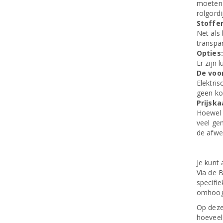
moeten B
rolgord
Stoffe
Net als 
transpa
Opties:
Er zijn
De voo
Elektri
geen koo
Prijska
Hoewel 
veel gem
de afwe
Je kunt 
Via de 
specifi
omhoog,
Op deze
hoeveel