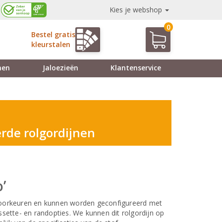
Kies je webshop
0
Bestel gratis
kleurstalen
nen
Jaloezieën
Klantenservice
erde rolgordijnen
’
 voorkeuren en kunnen worden geconfigureerd met
ssette- en randopties. We kunnen dit rolgordijn op