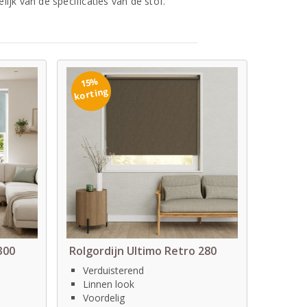
jk van de specificaties van de stof.
15%
korting
300
Rolgordijn Ultimo Retro 280
Verduisterend
Linnen look
Voordelig