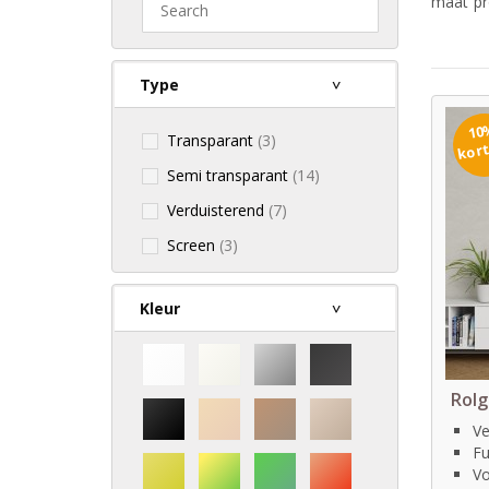
maat pr
Type
10
Transparant
(3)
kor
Semi transparant
(14)
Verduisterend
(7)
Screen
(3)
Kleur
Rolg
Ve
Fu
Vo