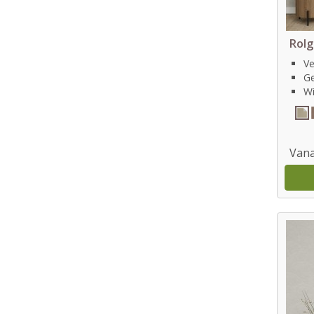
Rolg
Ve
G
Wi
Vana