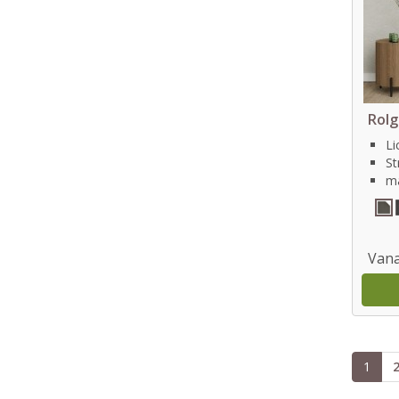
Rolg
Li
St
ma
Vana
1