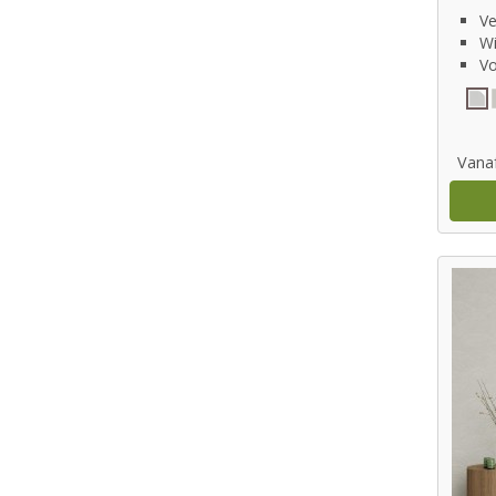
Ve
Wi
Vo
Vana