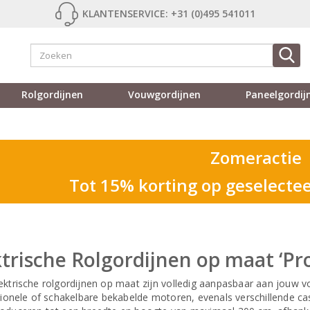
KLANTENSERVICE: +31 (0)495 541011
Rolgordijnen
Vouwgordijnen
Paneelgordij
Zomeractie
Tot 15% korting op geselecte
ktrische Rolgordijnen op maat ‘Pro
ektrische rolgordijnen op maat zijn volledig aanpasbaar aan jouw
ctionele of schakelbare bekabelde motoren, evenals verschillende ca