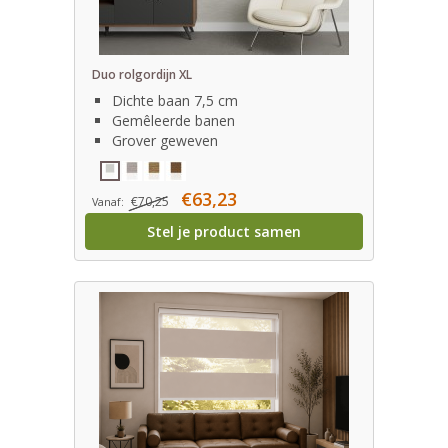
Duo rolgordijn XL
Dichte baan 7,5 cm
Gemêleerde banen
Grover geweven
€63,23
€70,25
Vanaf:
Stel je product samen