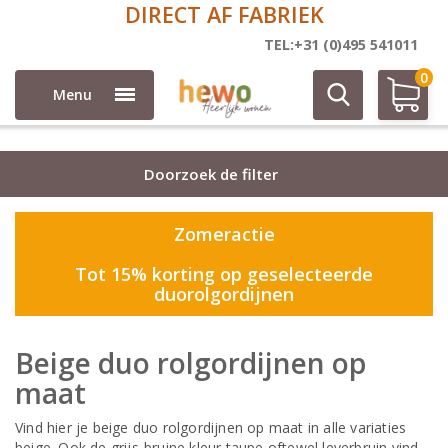
DIRECT AF FABRIEK
Duo rolgordijnen op maat
TEL:+31 (0)495 541011
0
Menu
Doorzoek de filter
Zomeractie
Tot 15% korting op geselecteerde
duorolgordijnen
Beige duo rolgordijnen op
maat
Vind hier je beige duo rolgordijnen op maat in alle variaties
beige. Ook de grijs-bruine kleur taupe oftewel leverbruin vind