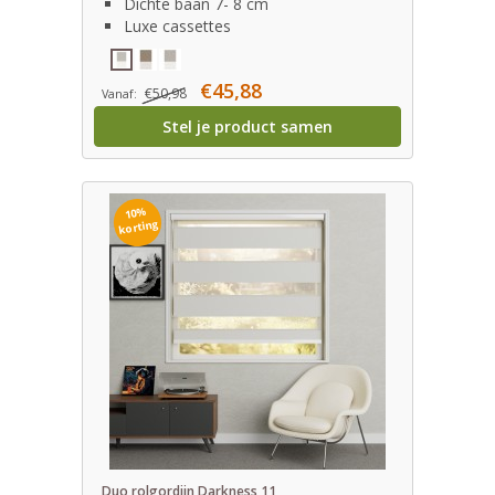
Dichte baan 7- 8 cm
Luxe cassettes
€45,88
€50,98
Vanaf:
Stel je product samen
10%
korting
Duo rolgordijn Darkness 11