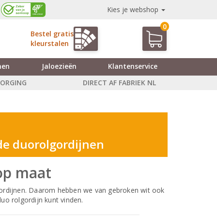
Kies je webshop
0
Bestel gratis
kleurstalen
nen
Jaloezieën
Klantenservice
ZORGING
DIRECT AF FABRIEK NL
de duorolgordijnen
op maat
lgordijnen. Daarom hebben we van gebroken wit ook
uo rolgordijn kunt vinden.