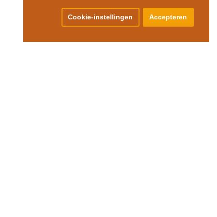
Cookie-instellingen
Accepteren
DRES SHOWROOM EN FABRIEK
e Droogmakerij 47
851 LX Heiloo
Inspiratie
Onze blog
Raambekleding van HEWO
Raambekleding op maat
Raamdecoratie keuzewijzer
Raamdecoratie keuze tips
Raamdecoratie aanbiedingen
Raamdecoratie begrippen
Raamdecoratie ideeën en inspiratie