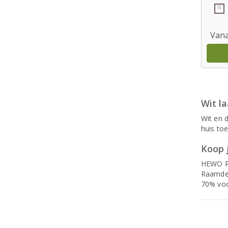
Vana
Wit la
Wit en d
huis to
Koop j
HEWO Ra
Raamdec
70% voo