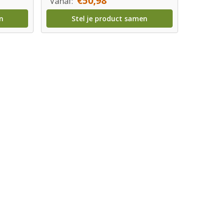
€50,98
Vanaf:
n
Stel je product samen