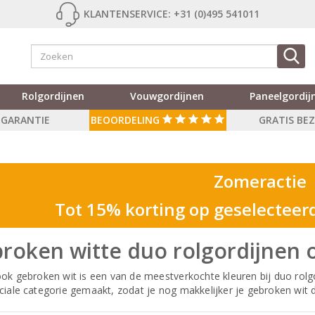
KLANTENSERVICE: +31 (0)495 541011
Rolgordijnen
Vouwgordijnen
Paneelgordij
R GARANTIE
BEOORDELING
GRATIS BE
Zomeractie
Tot 15% korting op geselecteer
roken witte duo rolgordijnen 
ook gebroken wit is een van de meestverkochte kleuren bij duo ro
ciale categorie gemaakt, zodat je nog makkelijker je gebroken wit d