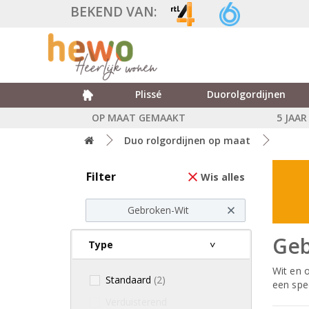
BEKEND VAN:
Plissé
Duorolgordijnen
OP MAAT GEMAAKT
5 JAA
Duo rolgordijnen op maat
Filter
Wis alles
Gebroken-Wit
Geb
Type
Wit en 
Standaard
(2)
een spe
Verduisterend