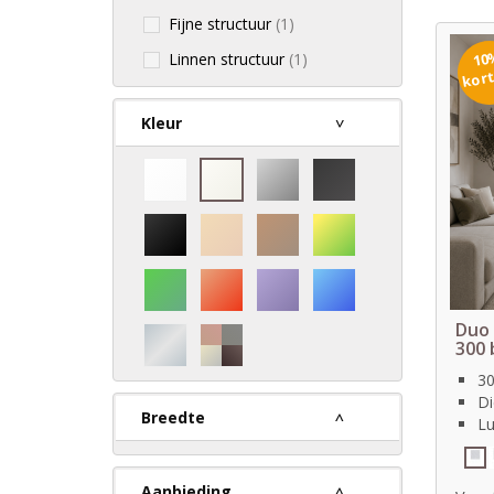
Fijne structuur
(1)
10
Linnen structuur
(1)
kor
Kleur
Duo 
300 
30
Di
Breedte
Lu
Aanbieding