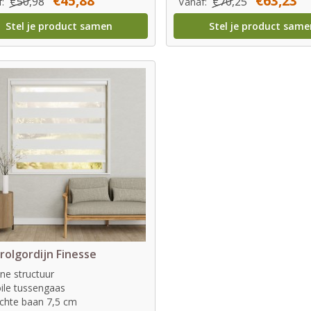
€45,88
€63,23
€50,98
€70,25
f:
Vanaf:
Stel je product samen
Stel je product same
rolgordijn Finesse
jne structuur
ile tussengaas
chte baan 7,5 cm