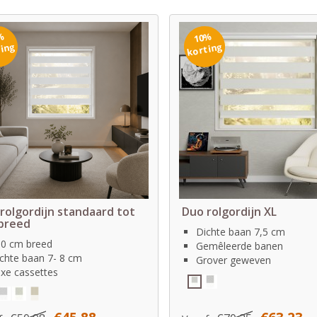
%
10%
ting
korting
rolgordijn standaard tot
Duo rolgordijn XL
breed
Dichte baan 7,5 cm
0 cm breed
Gemêleerde banen
chte baan 7- 8 cm
Grover geweven
xe cassettes