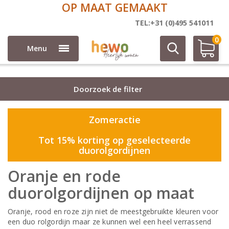
T GEMAAKT
5 JA
Duo rolgordijnen op maat
TEL:+31 (0)495 541011
0
Menu
Doorzoek de filter
Zomeractie
Tot 15% korting op geselecteerde
duorolgordijnen
Oranje en rode
duorolgordijnen op maat
Oranje, rood en roze zijn niet de meestgebruikte kleuren voor
een duo rolgordijn maar ze kunnen wel een heel verrassend