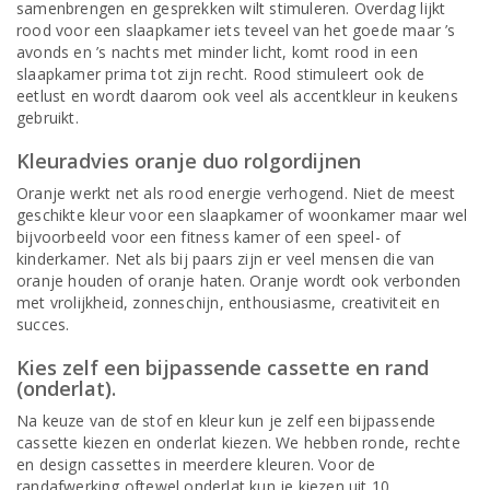
samenbrengen en gesprekken wilt stimuleren. Overdag lijkt
rood voor een slaapkamer iets teveel van het goede maar ’s
avonds en ’s nachts met minder licht, komt rood in een
slaapkamer prima tot zijn recht. Rood stimuleert ook de
eetlust en wordt daarom ook veel als accentkleur in keukens
gebruikt.
Kleuradvies oranje duo rolgordijnen
Oranje werkt net als rood energie verhogend. Niet de meest
geschikte kleur voor een slaapkamer of woonkamer maar wel
bijvoorbeeld voor een fitness kamer of een speel- of
kinderkamer. Net als bij paars zijn er veel mensen die van
oranje houden of oranje haten. Oranje wordt ook verbonden
met vrolijkheid, zonneschijn, enthousiasme, creativiteit en
succes.
Kies zelf een bijpassende cassette en rand
(onderlat).
Na keuze van de stof en kleur kun je zelf een bijpassende
cassette kiezen en onderlat kiezen. We hebben ronde, rechte
en design cassettes in meerdere kleuren. Voor de
randafwerking oftewel onderlat kun je kiezen uit 10