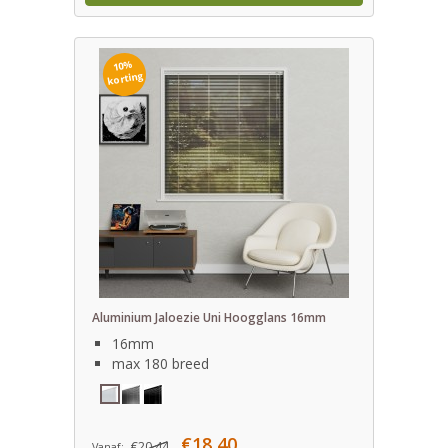
10%
korting
Aluminium Jaloezie Uni Hoogglans 16mm
16mm
max 180 breed
€18,40
€20,44
Vanaf: