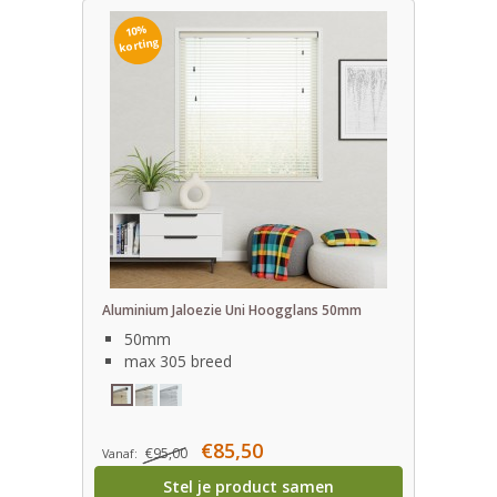
10%
korting
Aluminium Jaloezie Uni Hoogglans 50mm
50mm
max 305 breed
€85,50
€95,00
Vanaf:
Stel je product samen