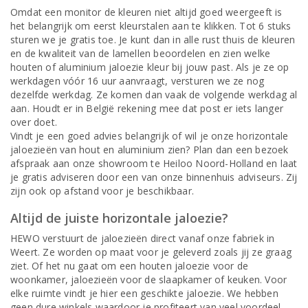
Omdat een monitor de kleuren niet altijd goed weergeeft is
het belangrijk om eerst kleurstalen aan te klikken. Tot 6 stuks
sturen we je gratis toe. Je kunt dan in alle rust thuis de kleuren
en de kwaliteit van de lamellen beoordelen en zien welke
houten of aluminium jaloezie kleur bij jouw past. Als je ze op
werkdagen vóór 16 uur aanvraagt, versturen we ze nog
dezelfde werkdag. Ze komen dan vaak de volgende werkdag al
aan. Houdt er in België rekening mee dat post er iets langer
over doet.
Vindt je een goed advies belangrijk of wil je onze horizontale
jaloezieën van hout en aluminium zien? Plan dan een bezoek
afspraak aan onze showroom te Heiloo Noord-Holland en laat
je gratis adviseren door een van onze binnenhuis adviseurs. Zij
zijn ook op afstand voor je beschikbaar.
Altijd de juiste horizontale jaloezie?
HEWO verstuurt de jaloezieën direct vanaf onze fabriek in
Weert. Ze worden op maat voor je geleverd zoals jij ze graag
ziet. Of het nu gaat om een houten jaloezie voor de
woonkamer, jaloezieën voor de slaapkamer of keuken. Voor
elke ruimte vindt je hier een geschikte jaloezie. We hebben
geen dure winkels waardoor je profiteert van veel voordeel