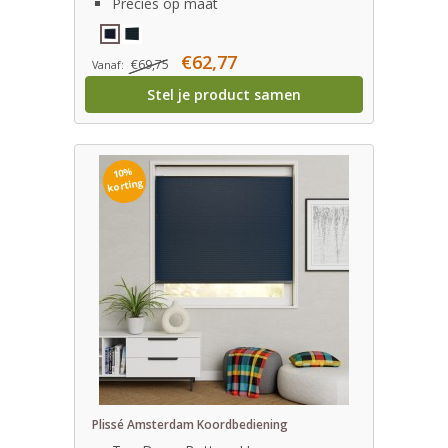
Precies op maat
€62,77
€69,75
Vanaf:
Stel je product samen
10%
korting
Plissé Amsterdam Koordbediening