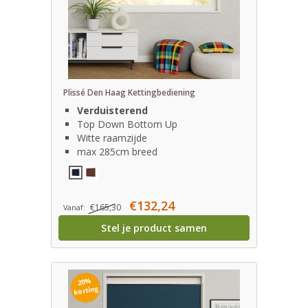
Plissé Den Haag Kettingbediening
Verduisterend
Top Down Bottom Up
Witte raamzijde
max 285cm breed
€132,24
€165,30
Vanaf:
Stel je product samen
20%
korting