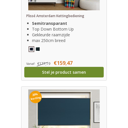
Plissé Amsterdam Kettingbediening
Semitransparant
Top Down Bottom Up
Gekleurde raamzijde
max 250cm breed
€159,47
€177,19
Vanaf:
Stel je product samen
20%
korting