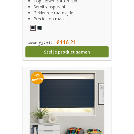
Top Down Bottom Up
Semitransparant
Gekleurde raamzijde
Precies op maat
€116,21
€129,12
Vanaf:
Stel je product samen
10%
korting