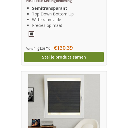
Plissé Elite Kettingbediening
Semitransparant
Top Down Bottom Up
Witte raamzijde
Precies op maat
€130,39
€153,40
Vanaf:
Stel je product samen