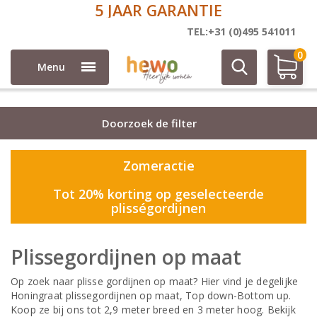
R GARANTIE
DIREC
Plisse
TEL:+31 (0)495 541011
0
Menu
Doorzoek de filter
Zomeractie
Tot 20% korting op geselecteerde
plisségordijnen
Plissegordijnen op maat
Op zoek naar plisse gordijnen op maat? Hier vind je degelijke
Honingraat plissegordijnen op maat, Top down-Bottom up.
Koop ze bij ons tot 2,9 meter breed en 3 meter hoog. Bekijk