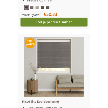
Precies op maat
€50,33
€59,21
Vanaf:
Stel je product samen
20%
korting
Plissé Elite Koordbediening
Top Down Bottom Up