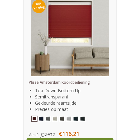
10%
korting
Plissé Amsterdam Koordbediening
Top Down Bottom Up
Semitransparant
Gekleurde raamzijde
Precies op maat
€116,21
€129,12
Vanaf: