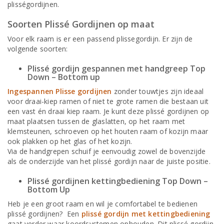
plisségordijnen.
Soorten Plissé Gordijnen op maat
Voor elk raam is er een passend plissegordijn. Er zijn de
volgende soorten:
Plissé gordijn gespannen met handgreep Top
Down – Bottom up
Ingespannen Plisse gordijnen
zonder touwtjes zijn ideaal
voor draai-kiep ramen of niet te grote ramen die bestaan uit
een vast én draai kiep raam. Je kunt deze plissé gordijnen op
maat plaatsen tussen de glaslatten, op het raam met
klemsteunen, schroeven op het houten raam of kozijn maar
ook plakken op het glas of het kozijn.
Via de handgrepen schuif je eenvoudig zowel de bovenzijde
als de onderzijde van het plissé gordijn naar de juiste positie.
Plissé gordijnen kettingbediening Top Down –
Bottom Up
Heb je een groot raam en wil je comfortabel te bedienen
plissé gordijnen? Een
plissé gordijn met kettingbediening
gaat verder waar koordsystemen ophouden. Dit plissé gordijn