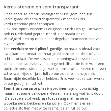
Verduisterend en semitransparant
Onze goed isolerende honingraat plissé gordijnen zijn
verkrijgbaar als semi transparante - maar ook als
verduisterende plisségordijnen.
Ook ons optreksysteem is origineel Dutch Design. Dit wordt
ook in Nederland geproduceerd. Dat maakt onze
Plisségordijnen op maat super degelijke raamdecoratie van
eigen bodem.
Een
verduisterend plissé gordijn
op maat is ideaal voor
slaapkamers omdat de maat goed aansluit en de stof geen
licht door laat. De verduisterende honingraat plissé is aan de
binnen zijde voorzien van een gemetalliseerde folie voor een
optimale verduistering. Je kunt bij ons stoffen kiezen met een
witte raamzijde of juist full colour zodat binnenzijde als
Raamzijde dezelfde kleur hebben. Er is veel keuze van zwarte
plisse gordijnen tot wit.
Semitransparante plissé gordijnen
zijn ondoorzichtig
maar met name de lichtere kleuren laten nog wat licht door.
De soepele stof vindt zijn toepassing met name in
woonkamers, keukens en kantoren. Ook hier is er een
collectie stoffen met witte raamzijde en full colour