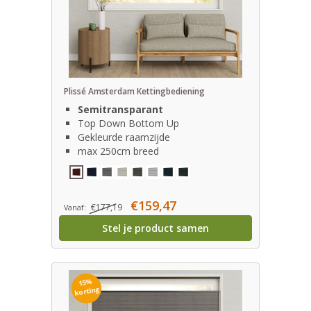
Plissé Amsterdam Kettingbediening
Semitransparant
Top Down Bottom Up
Gekleurde raamzijde
max 250cm breed
€159,47
€177,19
Vanaf:
Stel je product samen
15%
korting