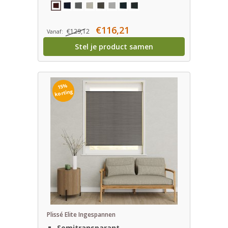
€116,21
€129,12
Vanaf:
Stel je product samen
15%
korting
Plissé Elite Ingespannen
Semitransparant