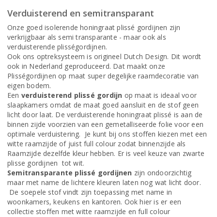
Verduisterend en semitransparant
Onze goed isolerende honingraat plissé gordijnen zijn
verkrijgbaar als semi transparante - maar ook als
verduisterende plisségordijnen.
Ook ons optreksysteem is origineel Dutch Design. Dit wordt
ook in Nederland geproduceerd. Dat maakt onze
Plisségordijnen op maat super degelijke raamdecoratie van
eigen bodem.
Een
verduisterend plissé gordijn
op maat is ideaal voor
slaapkamers omdat de maat goed aansluit en de stof geen
licht door laat. De verduisterende honingraat plissé is aan de
binnen zijde voorzien van een gemetalliseerde folie voor een
optimale verduistering. Je kunt bij ons stoffen kiezen met een
witte raamzijde of juist full colour zodat binnenzijde als
Raamzijde dezelfde kleur hebben. Er is veel keuze van zwarte
plisse gordijnen tot wit.
Semitransparante plissé gordijnen
zijn ondoorzichtig
maar met name de lichtere kleuren laten nog wat licht door.
De soepele stof vindt zijn toepassing met name in
woonkamers, keukens en kantoren. Ook hier is er een
collectie stoffen met witte raamzijde en full colour