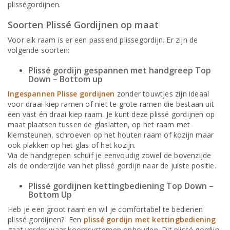
plisségordijnen.
Soorten Plissé Gordijnen op maat
Voor elk raam is er een passend plissegordijn. Er zijn de
volgende soorten:
Plissé gordijn gespannen met handgreep Top
Down – Bottom up
Ingespannen Plisse gordijnen
zonder touwtjes zijn ideaal
voor draai-kiep ramen of niet te grote ramen die bestaan uit
een vast én draai kiep raam. Je kunt deze plissé gordijnen op
maat plaatsen tussen de glaslatten, op het raam met
klemsteunen, schroeven op het houten raam of kozijn maar
ook plakken op het glas of het kozijn.
Via de handgrepen schuif je eenvoudig zowel de bovenzijde
als de onderzijde van het plissé gordijn naar de juiste positie.
Plissé gordijnen kettingbediening Top Down –
Bottom Up
Heb je een groot raam en wil je comfortabel te bedienen
plissé gordijnen? Een
plissé gordijn met kettingbediening
gaat verder waar koordsystemen ophouden. Dit plissé gordijn