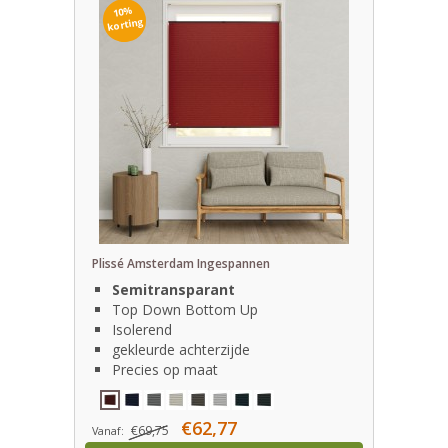
10%
korting
Plissé Amsterdam Ingespannen
Semitransparant
Top Down Bottom Up
Isolerend
gekleurde achterzijde
Precies op maat
€62,77
€69,75
Vanaf: