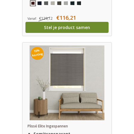
€116,21
€129,12
Vanaf:
Stel je product samen
15%
korting
Plissé Elite Ingespannen
Semitransparant