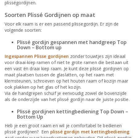
plisségordijnen.
Soorten Plissé Gordijnen op maat
Voor elk raam is er een passend plissegordijn. Er zijn de
volgende soorten:
Plissé gordijn gespannen met handgreep Top
Down – Bottom up
Ingespannen Plisse gordijnen
zonder touwtjes zijn ideaal
voor draai-kiep ramen of niet te grote ramen die bestaan uit
een vast én draai kiep raam. Je kunt deze plissé gordijnen op
maat plaatsen tussen de glaslatten, op het raam met
klemsteunen, schroeven op het houten raam of kozijn maar
ook plakken op het glas of het kozijn.
Via de handgrepen schuif je eenvoudig zowel de bovenzijde
als de onderzijde van het plissé gordijn naar de juiste positie.
Plissé gordijnen kettingbediening Top Down –
Bottom Up
Heb je een groot raam en wil je comfortabel te bedienen
plissé gordijnen? Een
plissé gordijn met kettingbediening
gaat verder waar koordsystemen ophouden. Dit plissé gordijn