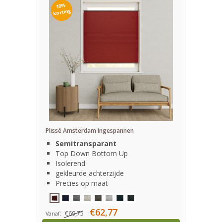
10%
korting
Plissé Amsterdam Ingespannen
Semitransparant
Top Down Bottom Up
Isolerend
gekleurde achterzijde
Precies op maat
€62,77
€69,75
Vanaf: