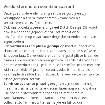
Verduisterend en semitransparant
Onze goed isolerende honingraat plissé gordijnen zijn
verkrijgbaar als semi transparante - maar ook als
verduisterende plisségordijnen.
Ook ons optreksysteem is origineel Dutch Design. Dit wordt
ook in Nederland geproduceerd. Dat maakt onze
Plisségordijnen op maat super degelijke raamdecoratie van
eigen bodem.
Een
verduisterend plissé gordijn
op maat is ideaal voor
slaapkamers omdat de maat goed aansluit en de stof geen
licht door laat. De verduisterende honingraat plissé is aan de
binnen zijde voorzien van een gemetalliseerde folie voor een
optimale verduistering. Je kunt bij ons stoffen kiezen met een
witte raamzijde of juist full colour zodat binnenzijde als
Raamzijde dezelfde kleur hebben. Er is veel keuze van zwarte
plisse gordijnen tot wit.
Semitransparante plissé gordijnen
zijn ondoorzichtig
maar met name de lichtere kleuren laten nog wat licht door.
De soepele stof vindt zijn toepassing met name in
woonkamers, keukens en kantoren. Ook hier is er een
collectie stoffen met witte raamzijde en full colour