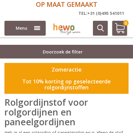
OP MAAT GEMAAKT
Rolgordijn stoffen
TEL:+31 (0)495 541011
0
Menu
Doorzoek de filter
Zomeractie
Tot 10% korting op geselecteerde
rolgordijnstoffen
Rolgordijnstof voor
rolgordijnen en
paneelgordijnen
Heb je al een rolgordijn of paneelgordijn en is alleen de stof