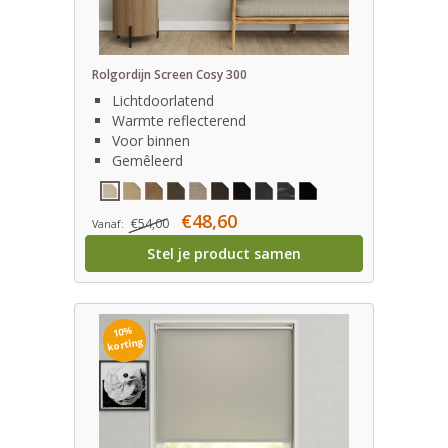
Rolgordijn Screen Cosy 300
Lichtdoorlatend
Warmte reflecterend
Voor binnen
Gemêleerd
€48,60
€54,00
Vanaf:
Stel je product samen
10%
korting