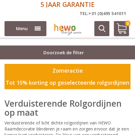
5 JAAR GARANTIE
Rolgordijnen
TEL:+31 (0)495 541011
0
Menu
Doorzoek de filter
Zomeractie
Tot 15% korting op geselecteerde rolgordijnen
Verduisterende Rolgordijnen
op maat
Verduisterende of licht dichte rolgordijnen van HEWO
Raamdecoratie blinderen je raam en zorgen ervoor dat je een
kamer kunt verduisteren. De kleur van een verduisterend