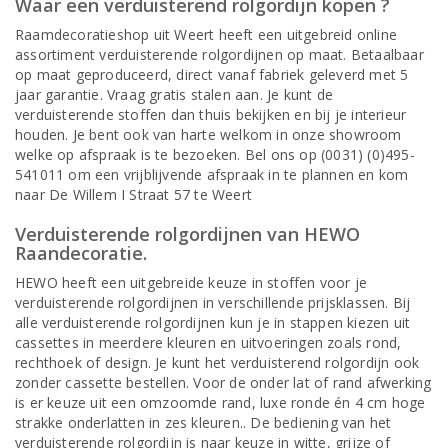
Waar een verduisterend rolgordijn kopen ?
Raamdecoratieshop uit Weert heeft een uitgebreid online
assortiment verduisterende rolgordijnen op maat. Betaalbaar
op maat geproduceerd, direct vanaf fabriek geleverd met 5
jaar garantie. Vraag gratis stalen aan. Je kunt de
verduisterende stoffen dan thuis bekijken en bij je interieur
houden. Je bent ook van harte welkom in onze showroom
welke op afspraak is te bezoeken. Bel ons op (0031) (0)495-
541011 om een vrijblijvende afspraak in te plannen en kom
naar De Willem I Straat 57 te Weert
Verduisterende rolgordijnen van HEWO
Raandecoratie.
HEWO heeft een uitgebreide keuze in stoffen voor je
verduisterende rolgordijnen in verschillende prijsklassen. Bij
alle verduisterende rolgordijnen kun je in stappen kiezen uit
cassettes in meerdere kleuren en uitvoeringen zoals rond,
rechthoek of design. Je kunt het verduisterend rolgordijn ook
zonder cassette bestellen. Voor de onder lat of rand afwerking
is er keuze uit een omzoomde rand, luxe ronde én 4 cm hoge
strakke onderlatten in zes kleuren.. De bediening van het
verduisterende rolgordijn is naar keuze in witte, grijze of