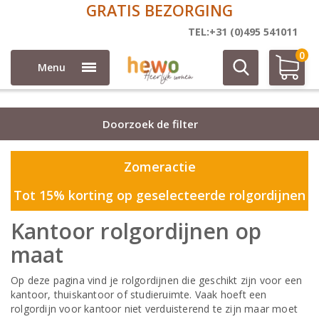
GRATIS BEZORGING
Rolgordijnen
TEL:+31 (0)495 541011
0
Menu
Doorzoek de filter
Zomeractie
Tot 15% korting op geselecteerde rolgordijnen
Kantoor rolgordijnen op
maat
Op deze pagina vind je rolgordijnen die geschikt zijn voor een
kantoor, thuiskantoor of studieruimte. Vaak hoeft een
rolgordijn voor kantoor niet verduisterend te zijn maar moet