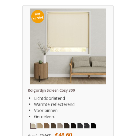
10%
korting
Rolgordijn Screen Cosy 300
Lichtdoorlatend
Warmte reflecterend
Voor binnen
Gemêleerd
€48,60
€54,00
Vanaf: