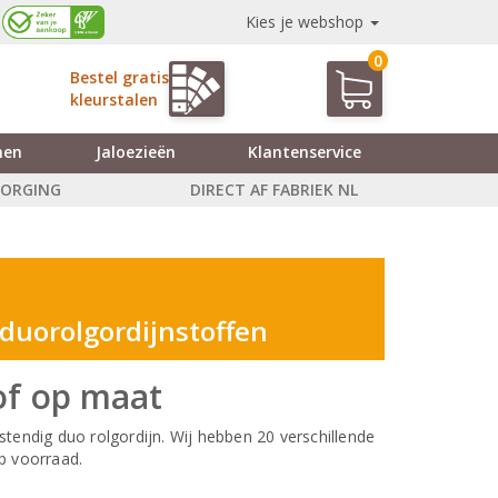
Kies je webshop
0
Bestel gratis
kleurstalen
nen
Jaloezieën
Klantenservice
ZORGING
DIRECT AF FABRIEK NL
 duorolgordijnstoffen
of op maat
tendig duo rolgordijn. Wij hebben 20 verschillende
p voorraad.