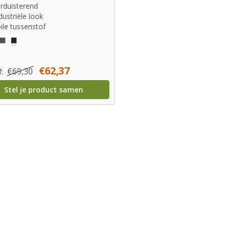
rduisterend
dustriële look
ile tussenstof
€62,37
€69,30
f:
Stel je product samen