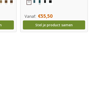
€55,50
Vanaf:
n
Stel je product samen