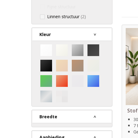
Fijne structuur
Linnen structuur
(2)
Kleur
Stof
Breedte
30
7 
Ge
Aanbieding