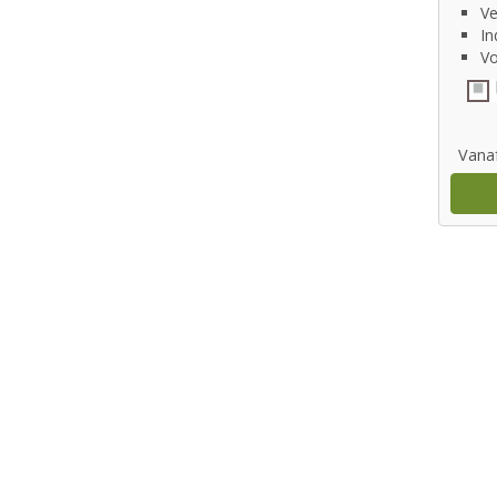
Ve
In
Vo
Vana