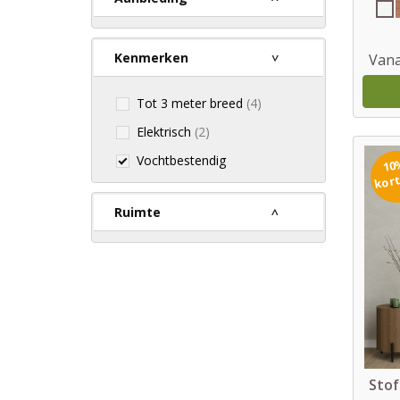
Kenmerken
Vana
Tot 3 meter breed
(4)
Elektrisch
(2)
Vochtbestendig
10
kor
Ruimte
Stof