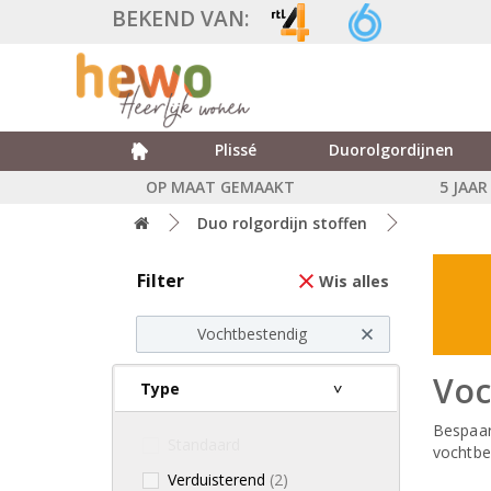
BEKEND VAN:
Plissé
Duorolgordijnen
OP MAAT GEMAAKT
5 JAA
Duo rolgordijn stoffen
Filter
Wis alles
Vochtbestendig
Voc
Type
Bespaar
Standaard
vochtbe
Verduisterend
(2)