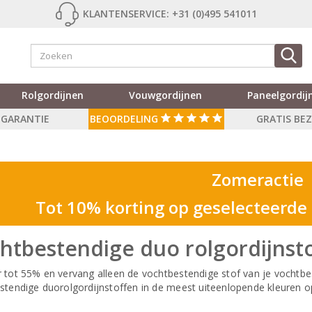
KLANTENSERVICE: +31 (0)495 541011
Rolgordijnen
Vouwgordijnen
Paneelgordij
R GARANTIE
BEOORDELING
GRATIS BE
Zomeractie
Tot 10% korting op geselecteerde
htbestendige duo rolgordijnst
 tot 55% en vervang alleen de vochtbestendige stof van je vochtbes
stendige duorolgordijnstoffen in de meest uiteenlopende kleuren o