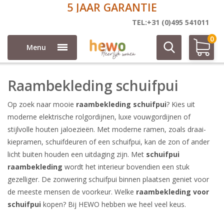
5 JAAR GARANTIE
Raambekleding ruimte schuifpui
TEL:+31 (0)495 541011
0
Menu
Raambekleding schuifpui
Op zoek naar mooie
raambekleding schuifpui
? Kies uit
moderne elektrische rolgordijnen, luxe vouwgordijnen of
stijlvolle houten jaloezieën. Met moderne ramen, zoals draai-
kiepramen, schuifdeuren of een schuifpui, kan de zon of ander
licht buiten houden een uitdaging zijn. Met
schuifpui
raambekleding
wordt het interieur bovendien een stuk
gezelliger. De zonwering schuifpui binnen plaatsen geniet voor
de meeste mensen de voorkeur. Welke
raambekleding voor
schuifpui
kopen? Bij HEWO hebben we heel veel keus.