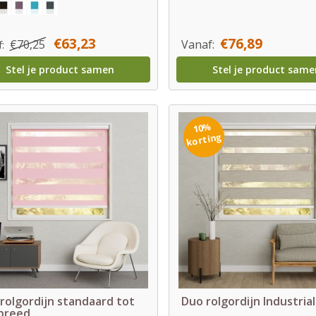
€63,23
€76,89
€70,25
Vanaf:
f:
Stel je product samen
Stel je product same
10%
korting
rolgordijn standaard tot
Duo rolgordijn Industrial
breed