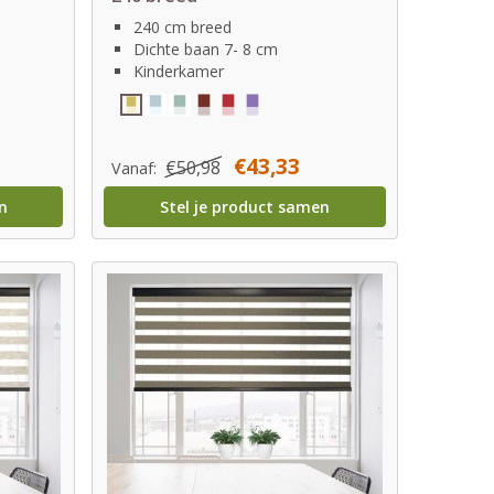
240 cm breed
Dichte baan 7- 8 cm
Kinderkamer
€43,33
€50,98
Vanaf:
n
Stel je product samen