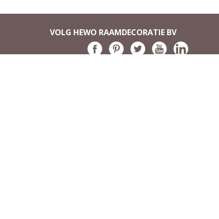
VOLG HEWO RAAMDECORATIE BV
Categorieën
Klant
Duo rolgordijnen
Neem co
Duorolgordijnstoffen
Bezoek
Rolgordijnen
Gratis k
Elektrisch Smart Compact
Over on
Elektrisch Smart Pro
Veelges
Rolgordijnstoffen
Makkelij
Vouwgordijnen
Veilig b
Standaard Vouwgordijnen
Gratis b
Top Down Vouwgordijnen
Levertij
Paneelgordijnen
5 jaar g
Houten Jaloezieën
Herroep
Aluminium Jaloezieën
Klachte
Plisségordijnen
0% BTW 