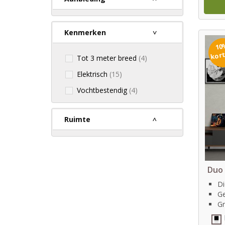
Kenmerken
10
kor
Tot 3 meter breed
(4)
Elektrisch
(15)
Vochtbestendig
(4)
Ruimte
Duo 
Di
Ge
Gr