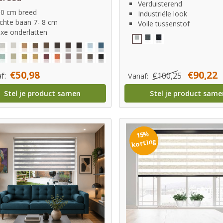
Verduisterend
0 cm breed
Industriële look
chte baan 7- 8 cm
Voile tussenstof
xe onderlatten
€50,98
€90,22
f:
€100,25
Vanaf:
Stel je product samen
Stel je product same
15%
korting