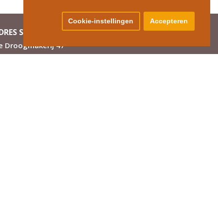
Cookie-instellingen
Accepteren
DRES SHOWROOM EN FABRIEK
e Droogmakerij 47
851 LX Heiloo
Inspiratie
Onze blog
Raambekleding van HEWO
Raambekleding op maat
Raamdecoratie keuzewijzer
Raamdecoratie keuze tips
Raamdecoratie aanbiedingen
Raamdecoratie begrippen
Raamdecoratie ideeën en inspiratie
Cassette rolgordijnen
Rolgordijnen 100% op maat
Roljaloezie op maat