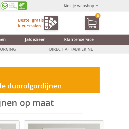
Kies je webshop
0
Bestel gratis
kleurstalen
nen
Jaloezieën
Klantenservice
ZORGING
DIRECT AF FABRIEK NL
de duorolgordijnen
ijnen op maat