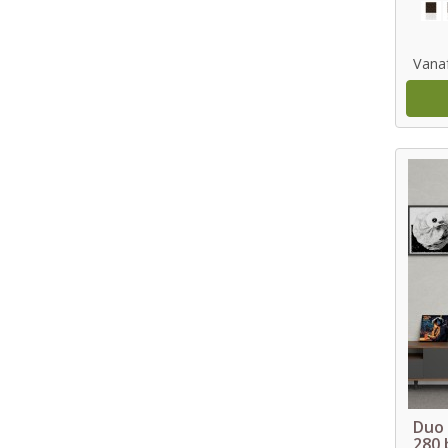
Vana
Duo 
280 