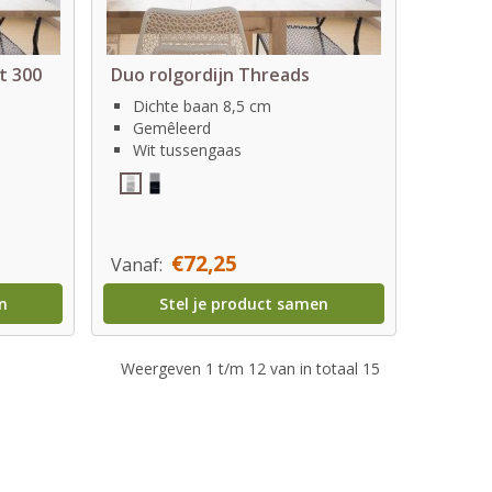
t 300
Duo rolgordijn Threads
Dichte baan 8,5 cm
Gemêleerd
Wit tussengaas
€72,25
Vanaf:
n
Stel je product samen
Weergeven 1 t/m 12 van in totaal 15