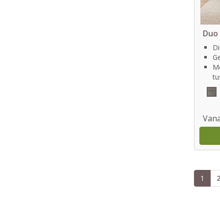
Duo 
Di
G
Me
tu
Vana
1