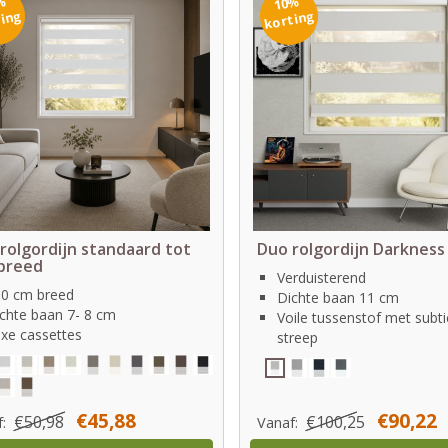
%
10%
ting
korting
rolgordijn standaard tot
Duo rolgordijn Darkness
breed
Verduisterend
0 cm breed
Dichte baan 11 cm
chte baan 7- 8 cm
Voile tussenstof met subti
xe cassettes
streep
€45,88
€90,22
€50,98
€100,25
f:
Vanaf: