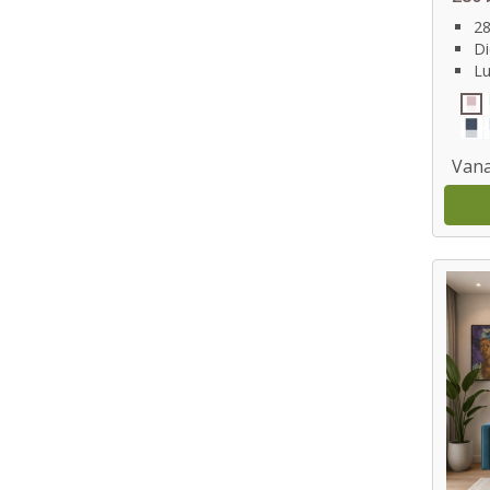
28
Di
Lu
Vana