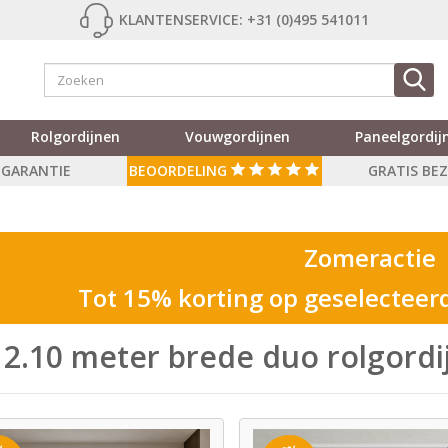
KLANTENSERVICE: +31 (0)495 541011
Rolgordijnen
Vouwgordijnen
Paneelgordij
R GARANTIE
BEOORDELING
GRATIS BE
Zomeractie
Tot 15% korting op geselecteer
 2.10 meter brede duo rolgord