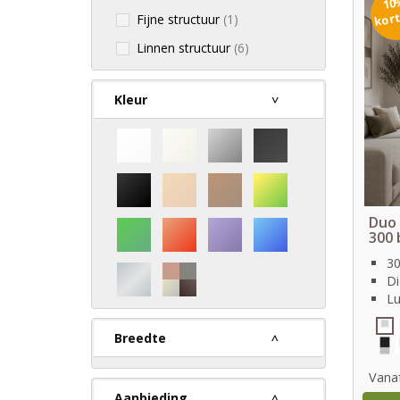
10
kor
Fijne structuur
(1)
Linnen structuur
(6)
Kleur
Duo 
300 
30
Di
Lu
Breedte
Vana
Aanbieding