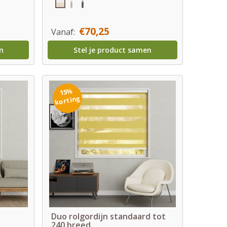
€70,25
Vanaf:
n
Stel je product samen
15%
korting
Duo rolgordijn standaard tot
240 breed