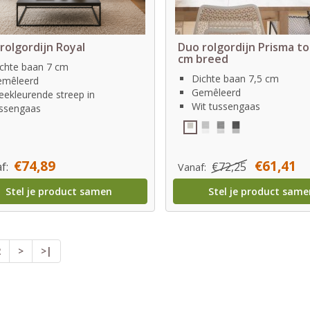
rolgordijn Royal
Duo rolgordijn Prisma to
cm breed
chte baan 7 cm
Dichte baan 7,5 cm
emêleerd
Gemêleerd
ekleurende streep in
Wit tussengaas
ssengaas
€74,89
€61,41
f:
€72,25
Vanaf:
Stel je product samen
Stel je product same
2
>
>|