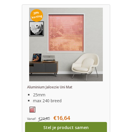
20%
korting
Aluminium Jaloezie Uni Mat
25mm
max 240 breed
€16,64
€20,80
Vanaf:
Stel je product samen