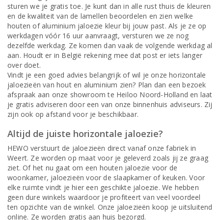
sturen we je gratis toe. Je kunt dan in alle rust thuis de kleuren
en de kwaliteit van de lamellen beoordelen en zien welke
houten of aluminium jaloezie kleur bij jouw past. Als je ze op
werkdagen vóór 16 uur aanvraagt, versturen we ze nog
dezelfde werkdag. Ze komen dan vaak de volgende werkdag al
aan. Houdt er in België rekening mee dat post er iets langer
over doet.
Vindt je een goed advies belangrijk of wil je onze horizontale
jaloezieën van hout en aluminium zien? Plan dan een bezoek
afspraak aan onze showroom te Heiloo Noord-Holland en laat
je gratis adviseren door een van onze binnenhuis adviseurs. Zij
zijn ook op afstand voor je beschikbaar.
Altijd de juiste horizontale jaloezie?
HEWO verstuurt de jaloezieën direct vanaf onze fabriek in
Weert. Ze worden op maat voor je geleverd zoals jij ze graag
ziet. Of het nu gaat om een houten jaloezie voor de
woonkamer, jaloezieën voor de slaapkamer of keuken. Voor
elke ruimte vindt je hier een geschikte jaloezie. We hebben
geen dure winkels waardoor je profiteert van veel voordeel
ten opzichte van de winkel. Onze jaloezieën koop je uitsluitend
online. Ze worden gratis aan huis bezorgd.