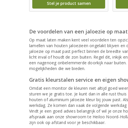
Stel je product samen
De voordelen van een jaloezie op maat
Op maat laten maken kent veel voordelen ten opzich
lamellen van houten jaloezieën ongelakt blijven en d
jaloezie op maat past perfect binnen de breedte van 
licht inval of houdt de zon buiten. Regel dit, inkijk
een nagenoeg onbelemmerde doorkijk naar buiten. S
mogelijkheden die we bieden.
Gratis kleurstalen service en eigen sh
Omdat een monitor de kleuren niet altijd goed weerge
sturen we je gratis toe. Je kunt dan in alle rust thu
houten of aluminium jaloezie kleur bij jouw past. A
werkdag. Ze komen dan vaak de volgende werkdag al 
Vindt je een goed advies belangrijk of wil je onze 
afspraak aan onze showroom te Heiloo Noord-Holland
zijn ook op afstand voor je beschikbaar.