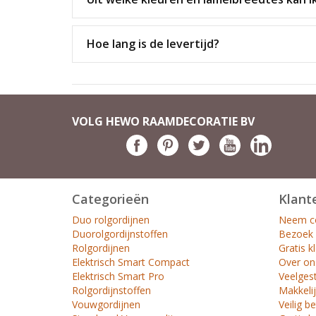
Hoe lang is de levertijd?
VOLG HEWO RAAMDECORATIE BV
Categorieën
Klant
Duo rolgordijnen
Neem co
Duorolgordijnstoffen
Bezoek
Rolgordijnen
Gratis k
Elektrisch Smart Compact
Over on
Elektrisch Smart Pro
Veelges
Rolgordijnstoffen
Makkelij
Vouwgordijnen
Veilig b