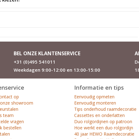
BEL ONZE KLANTENSERVICE
A
+31 (0)495 541011
D
Weekdagen 9:00-12:00 en 13:00-15:00
1
enservice
Informatie en tips
ntact op
Eenvoudig opmeten
 onze showroom
Eenvoudig monteren
leurstalen
Tips onderhoud raamdecoratie
s team
Cassettes en onderlatten
telde vragen
Duo rolgordijnen op patroon
k bestellen
Hoe werkt een duo rolgordijn
etalen
40 jaar HEWO Raamdecoratie