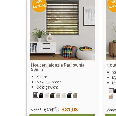
20%
10
korting
kor
Houten Jaloezie Paulownia
Hou
50mm
5
50mm
Ma
Max 360 breed
Li
Licht gewicht
€81,08
€101,35
Vanaf:
Vana