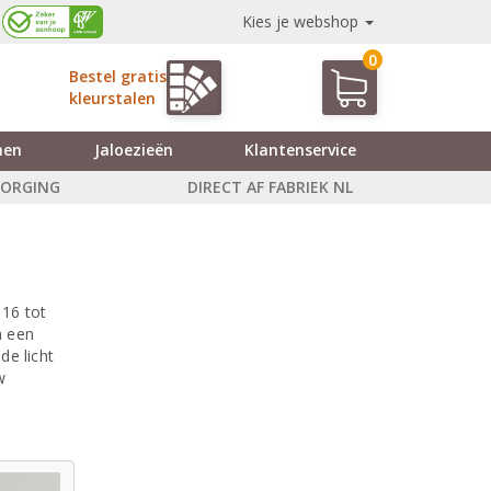
Kies je webshop
0
Bestel gratis
kleurstalen
nen
Jaloezieën
Klantenservice
ZORGING
DIRECT AF FABRIEK NL
 16 tot
m een
de licht
w