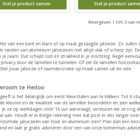
Stel je product samen
Stel je product same
Weergeven 1 t/m 3 van in
te van een kant en klare of op maat gezaagde jaloezie. Zo zullen 
e randen van aluminium jaloezieën niet altijd vlak of scherp zijn. E
je raam. Dat schept rust en strakheid in je inrichting. Regel eenvo
 en privacy door de lamellen te tuimelen. Of zet de lamellen horizonta
tel jouw jaloezie of raamdecoratie op maat samen uit de vele
owroom te Heiloo
eft is het belangrijk om eerst kleurstalen aan te klikken. Tot 6 st
is de kleuren en de kwaliteit van de lamellen beoordelen en zien welk
ls je ze op werkdagen vóór 16 uur aanvraagt, versturen we ze nog d
aan. Houdt er in België rekening mee dat post er iets langer over
horizontale jaloezieën van hout en aluminium zien? Plan dan een bez
 en laat je gratis adviseren door een van onze binnenhuis adviseu