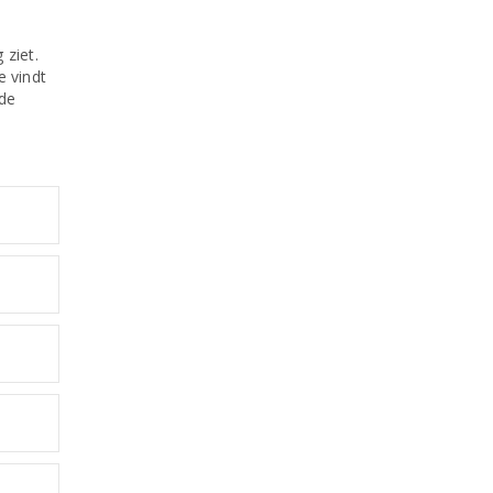
 ziet.
e vindt
 de