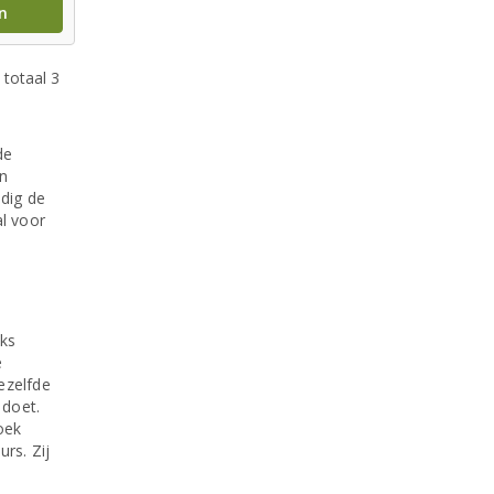
n
 totaal 3
de
en
udig de
al voor
uks
e
ezelfde
 doet.
oek
rs. Zij