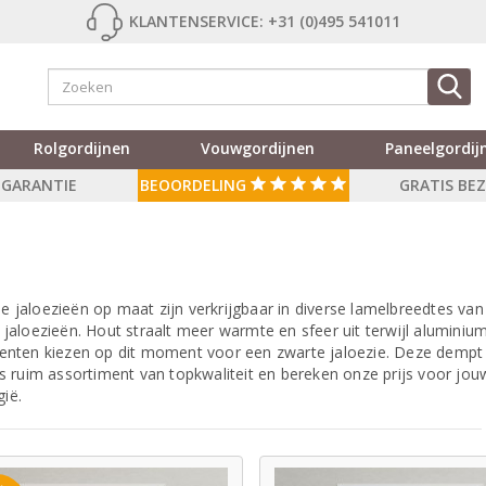
KLANTENSERVICE: +31 (0)495 541011
Rolgordijnen
Vouwgordijnen
Paneelgordij
R GARANTIE
BEOORDELING
GRATIS BE
e jaloezieën op maat zijn verkrijgbaar in diverse lamelbreedtes van
aloezieën. Hout straalt meer warmte en sfeer uit terwijl aluminiu
umenten kiezen op dit moment voor een zwarte jaloezie. Deze dempt 
ons ruim assortiment van topkwaliteit en bereken onze prijs voor jou
gië.