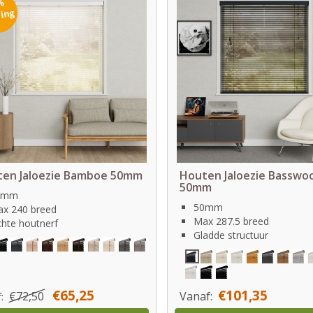
%
ting
ten Jaloezie Bamboe 50mm
Houten Jaloezie Basswo
50mm
0mm
50mm
x 240 breed
Max 287.5 breed
chte houtnerf
Gladde structuur
€65,25
€101,35
€72,50
Vanaf:
f: