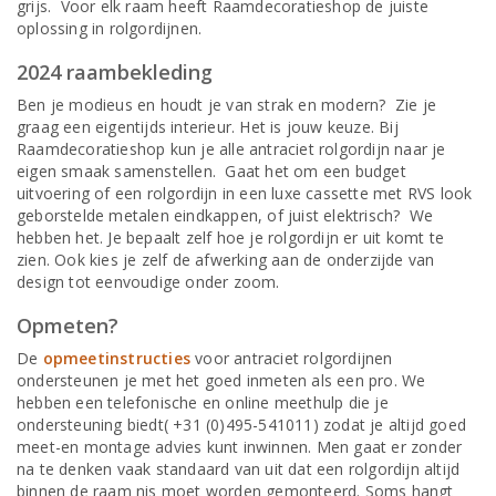
grijs. Voor elk raam heeft Raamdecoratieshop de juiste
oplossing in rolgordijnen.
2024 raambekleding
Ben je modieus en houdt je van strak en modern? Zie je
graag een eigentijds interieur. Het is jouw keuze. Bij
Raamdecoratieshop kun je alle antraciet rolgordijn naar je
eigen smaak samenstellen. Gaat het om een budget
uitvoering of een rolgordijn in een luxe cassette met RVS look
geborstelde metalen eindkappen, of juist elektrisch? We
hebben het. Je bepaalt zelf hoe je rolgordijn er uit komt te
zien. Ook kies je zelf de afwerking aan de onderzijde van
design tot eenvoudige onder zoom.
Opmeten?
De
opmeetinstructies
voor antraciet rolgordijnen
ondersteunen je met het goed inmeten als een pro. We
hebben een telefonische en online meethulp die je
ondersteuning biedt( +31 (0)495-541011) zodat je altijd goed
meet-en montage advies kunt inwinnen. Men gaat er zonder
na te denken vaak standaard van uit dat een rolgordijn altijd
binnen de raam nis moet worden gemonteerd. Soms hangt