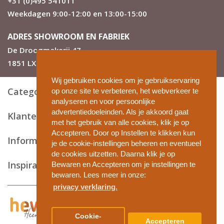
+31 (0)495 541011
Weekdagen 9:00-12:00 en 13:00-15:00
ADRES SHOWROOM EN FABRIEK
De Droogmakerij 47
1851 LX Heiloo
Wij gebruiken cookies om je gebruikservaring
Categorieën
op onze site te verbeteren, het webverkeer te
analyseren en voor persoonlijke
advertentiedoeleinden. Als je akkoord gaat
Klantenservice
met het gebruik van alle cookies, klik je op
Accepteren. Door op Instellen te klikken kun
Informatie en tips
je de cookie-instellingen beheren en eventueel
de cookies uitzetten. Daarna klik je op
Inspiratie
Bewaren en Accepteren om je instellingen te
bewaren. Lees meer in onze:
privacy verklaring.
Privacy en cookies
Cookie-
Accepteren
Algemene voorwaarden