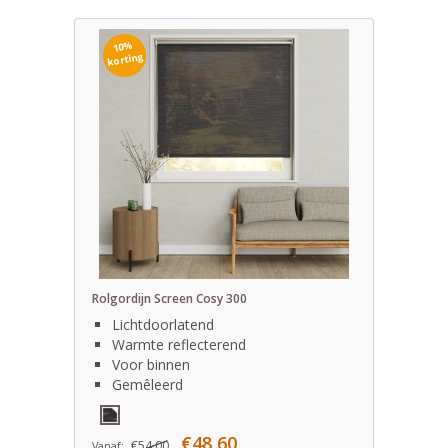
10%
korting
Rolgordijn Screen Cosy 300
Lichtdoorlatend
Warmte reflecterend
Voor binnen
Gemêleerd
€48,60
€54,00
Vanaf: