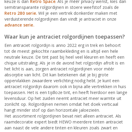
keuze is dan
Retro Space
. Als je méér privacy wenst, kies dan
semitransparante rolgordijnen in stoere weefstof zoals de
Retro 280 serie.
Wil je een vertrek donkerder maken met
verduisterende rolgordijnen dan vindt je antraciet in onze
advance serie.
Waar kun je antraciet rolgordijnen toepassen?
Een antraciet rolgordijn is anno 2022 erg in trek en behoort
tot de meest gekochte raambekleding en is altijd een hele
neutrale keuze. De tint past bij heel veel kleuren en heeft een
chique uitstraling. Als je in de avond het rolgordijn afrolt is en
het licht is aan, zorgen antraciet rolgordijnen voor méér
absorptie van licht. Dit kan betekenen dat je bij grote
oppervlakken zwaardere verlichting nodig hebt. Je kunt een
antraciet rolgordijn daarom ook in bijna alle vertrekken in huis
toepassen. Het is een tijdloze tint, en heeft hierdoor een lange
levensduur. Op het zuiden neemt antraciet meer warmte uit
zonlicht op. Rolgordijnen nemen omdat het doek verticaal
hangt minder stof op dan horizontale jaloezieën.
Het assortiment rolgordijnen bevat niet alleen antraciet. Als
raamdecoratie expert biedt HEWO meerdere tinten antraciet
aan naast de vele andere tinten en kleuren zoals zwart en