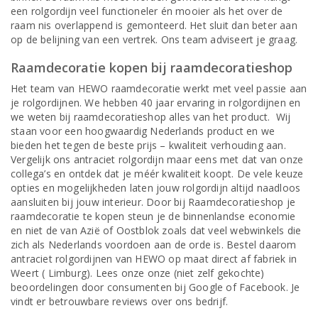
een rolgordijn veel functioneler én mooier als het over de
raam nis overlappend is gemonteerd. Het sluit dan beter aan
op de belijning van een vertrek. Ons team adviseert je graag.
Raamdecoratie kopen bij raamdecoratieshop
Het team van HEWO raamdecoratie werkt met veel passie aan
je rolgordijnen. We hebben 40 jaar ervaring in rolgordijnen en
we weten bij raamdecoratieshop alles van het product. Wij
staan voor een hoogwaardig Nederlands product en we
bieden het tegen de beste prijs – kwaliteit verhouding aan.
Vergelijk ons antraciet rolgordijn maar eens met dat van onze
collega’s en ontdek dat je méér kwaliteit koopt. De vele keuze
opties en mogelijkheden laten jouw rolgordijn altijd naadloos
aansluiten bij jouw interieur. Door bij Raamdecoratieshop je
raamdecoratie te kopen steun je de binnenlandse economie
en niet de van Azië of Oostblok zoals dat veel webwinkels die
zich als Nederlands voordoen aan de orde is. Bestel daarom
antraciet rolgordijnen van HEWO op maat direct af fabriek in
Weert ( Limburg). Lees onze onze (niet zelf gekochte)
beoordelingen door consumenten bij Google of Facebook. Je
vindt er betrouwbare reviews over ons bedrijf.