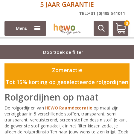
5 JAAR GARANTIE
Rolgordijnen
TEL:+31 (0)495 541011
0
Menu
Doorzoek de filter
Zomeractie
Tot 15% korting op geselecteerde rolgordijnen
Rolgordijnen op maat
De rolgordijnen van
HEWO Raamdecoratie
op maat zijn
verkrijgbaar in 5 verschillende stoffen, transparant, semi
transparant, verduisterend, screen stof en dessin stof. Je kunt
de gewenste stof gemakkelijk in het filter kiezen zodat je
alleen de rolgordijnstoffen naar jouw wens te zien krijgt. Zoek