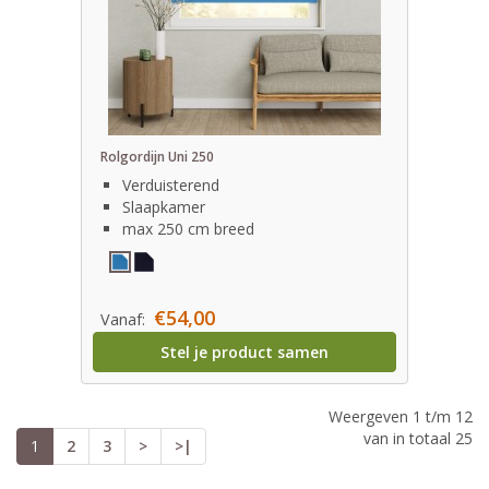
Rolgordijn Uni 250
Verduisterend
Slaapkamer
max 250 cm breed
€54,00
Vanaf:
Stel je product samen
Weergeven 1 t/m 12
van in totaal 25
1
2
3
>
>|