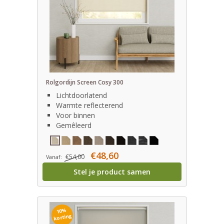
Rolgordijn Screen Cosy 300
Lichtdoorlatend
Warmte reflecterend
Voor binnen
Gemêleerd
€48,60
€54,00
Vanaf:
Stel je product samen
10%
korting