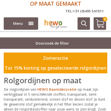
OP MAAT GEMAAKT
Rolgordijnen
TEL:+31 (0)495 541011
0
Menu
Doorzoek de filter
Zomeractie
Tot 15% korting op geselecteerde rolgordijnen
Rolgordijnen op maat
De rolgordijnen van
HEWO Raamdecoratie
op maat zijn
verkrijgbaar in 5 verschillende stoffen, transparant, semi
transparant, verduisterend, screen stof en dessin stof. Je kunt
de gewenste stof gemakkelijk in het filter kiezen zodat je
alleen de rolgordijnstoffen naar jouw wens te zien krijgt. Zoek