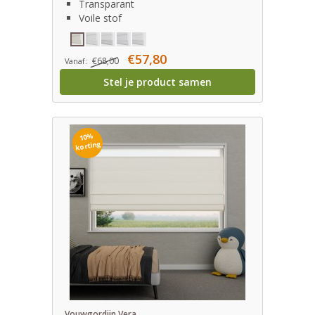
Transparant
Voile stof
€57,80
€68,00
Vanaf:
Stel je product samen
10%
korting
Vouwgordijn Vera