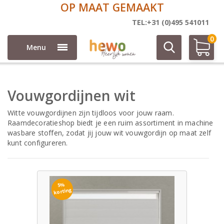
5 JAAR GARANTIE
Vouwgordijnen
TEL:+31 (0)495 541011
0
Menu
Vouwgordijnen wit
Witte vouwgordijnen zijn tijdloos voor jouw raam.
Raamdecoratieshop biedt je een ruim assortiment in machine
wasbare stoffen, zodat jij jouw wit vouwgordijn op maat zelf
kunt configureren.
5%
korting