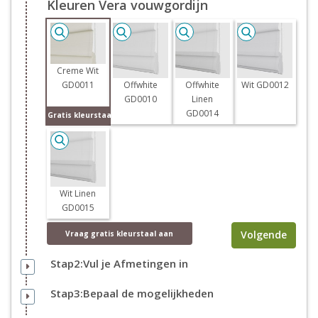
Kleuren Vera vouwgordijn
Creme Wit
GD0011
Offwhite
Offwhite
Wit GD0012
GD0010
Linen
GD0014
Gratis kleurstaal
Wit Linen
GD0015
Volgende
Vraag
gratis
kleurstaal aan
Stap2:Vul je Afmetingen in
Stap3:Bepaal de mogelijkheden