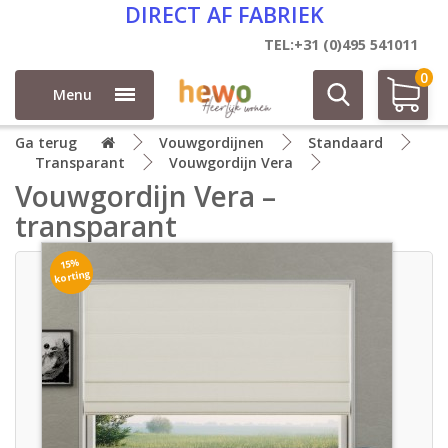
DIRECT AF FABRIEK
TEL:+31 (0)495 541011
0
Menu
Ga terug
Vouwgordijnen
Standaard
Transparant
Vouwgordijn Vera
Vouwgordijn Vera –
transparant
15%
korting