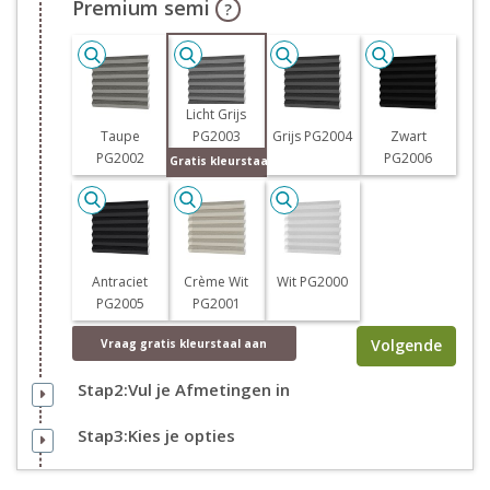
Premium semi
?
Licht Grijs
Taupe
PG2003
Grijs PG2004
Zwart
PG2002
PG2006
Gratis kleurstaal
Antraciet
Crème Wit
Wit PG2000
PG2005
PG2001
Volgende
Vraag
gratis
kleurstaal aan
Stap2:Vul je Afmetingen in
Stap3:Kies je opties