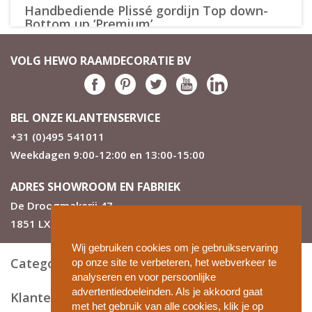
Handbediende Plissé gordijn Top down-
Bottom up ‘Premium’
Bestel ‘Premium’ honingraat plissé gordijnen in de
nieuwste kleuren. Wij leveren standaard Top Down-
VOLG HEWO RAAMDECORATIE BV
bottom up zodat je de meest uitgebreide vorm van
bedienen en posities voor je raam hebt. Handbediening
is geschikt voor kleine ramen. Bij grote middelgrote of
grote ramen kun je beter voor koord- of
BEL ONZE KLANTENSERVICE
kettingbediening kiezen. Dit bedient veel prettiger en het
+31 (0)495 541011
gordijn gaat langer mee.
Weekdagen 9:00-12:00 en 13:00-15:00
Beste kwaliteit en prijs
ADRES SHOWROOM EN FABRIEK
Hewo Honingraat plissé gordijnen hebben de beste prijs-
kwaliteit verhouding. Hewo produceert de Premium serie
De Droogmakerij 47
zelf in Nederland . Het degelijke spansysteem is origineel
1851 LX Heiloo
Nederlands design.
Wij gebruiken cookies om je gebruikservaring
Montage mogelijkheden
Categorieën
op onze site te verbeteren, het webverkeer te
analyseren en voor persoonlijke
Premium hand bediende plissé gordijnen monteer je
advertentiedoeleinden. Als je akkoord gaat
snel, ook zonder schroeven:
Klantenservice
met het gebruik van alle cookies, klik je op
- Met klemsteunen op draai – kiep raam