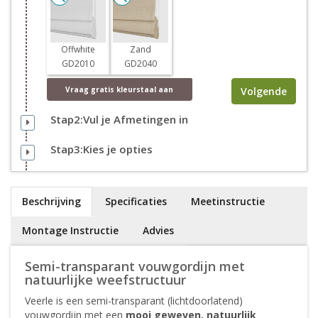
Offwhite
Zand
GD2010
GD2040
Volgende
Vraag
gratis
kleurstaal aan
Stap2:Vul je Afmetingen in
Stap3:Kies je opties
Beschrijving
Specificaties
Meetinstructie
Montage Instructie
Advies
Semi-transparant vouwgordijn met
natuurlijke weefstructuur
Veerle is een semi-transparant (lichtdoorlatend)
vouwgordijn met een
mooi geweven, natuurlijk