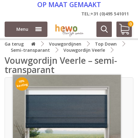
OP MAAT GEMAAKT
TEL:+31 (0)495 541011
0
Menu
Ga terug
Vouwgordijnen
Top Down
Semi-transparant
Vouwgordijn Veerle
Vouwgordijn Veerle – semi-
transparant
10%
korting