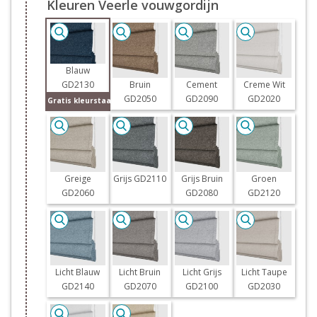
Kleuren Veerle vouwgordijn
Blauw
GD2130
Bruin
Cement
Creme Wit
GD2050
GD2090
GD2020
Gratis kleurstaal
Greige
Grijs GD2110
Grijs Bruin
Groen
GD2060
GD2080
GD2120
Licht Blauw
Licht Bruin
Licht Grijs
Licht Taupe
GD2140
GD2070
GD2100
GD2030