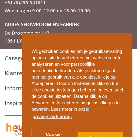
+31 (0)495 541011
Weekdagen 9:00-12:00 en 13:00-15:00
ADRES SHOWROOM EN FABRIEK
De Droogmakerij 47
1851 LX Heiloo
Wij gebruiken cookies om je gebruikservaring
Categorieën
op onze site te verbeteren, het webverkeer te
analyseren en voor persoonlijke
advertentiedoeleinden. Als je akkoord gaat
Klantenservice
met het gebruik van alle cookies, klik je op
Accepteren. Door op Instellen te klikken kun
Informatie en tips
je de cookie-instellingen beheren en eventueel
de cookies uitzetten. Daarna klik je op
Inspiratie
Bewaren en Accepteren om je instellingen te
bewaren. Lees meer in onze:
privacy verklaring.
Privacy en cookies
Cookie-