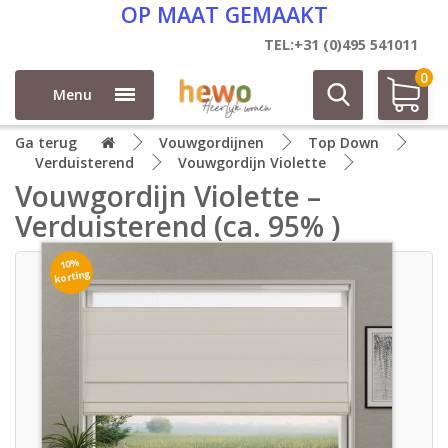
5 JAAR GARANTIE
TEL:+31 (0)495 541011
0
Menu
Ga terug
Vouwgordijnen
Top Down
Verduisterend
Vouwgordijn Violette
Vouwgordijn Violette –
Verduisterend (ca. 95% )
10%
korting