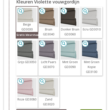
Kleuren Violette vouwgordijn
Beige
GD3030
Bruin
Donker Bruin
Ecru GD3010
GD3040
GD3060
Gratis kleurstaal
Grijs GD3050
Licht Paars
Mint Groen
Mint Groen
GD3070
GD3090
Kopie
GD3100
Roze GD3080
Zand
GD3020