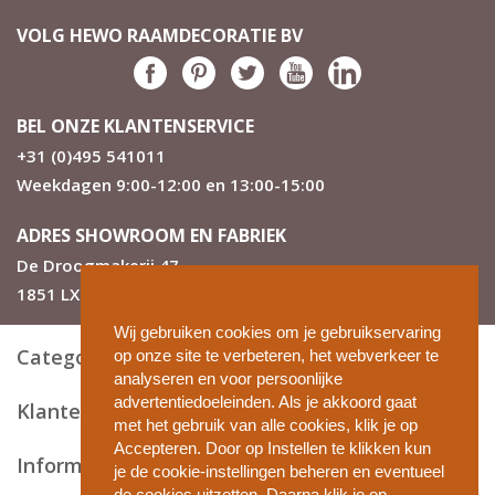
Linnen weefwijze met opvallend jaquard uiterlijk
VOLG HEWO RAAMDECORATIE BV
Tot 280 cm breed op maat te bestellen
Top kwaliteit uit Nederland vergelijkbaar met elk A
merk
Geschikt voor elk vertrek
Houdt zonlicht goed buiten
BEL ONZE KLANTENSERVICE
5 bijzondere kleurcombinaties
+31 (0)495 541011
Dichte baan is ca 7,5 cm
Weekdagen 9:00-12:00 en 13:00-15:00
De transparante banen zijn ca 4,5 a 5 cm en kijken
goed door.
Cassette Recht of Rond is 8x8 cm in 6 kleuren en
ADRES SHOWROOM EN FABRIEK
design leverbaar.
De Droogmakerij 47
Kies uit 6 onder lat modellen, ook design
1851 LX Heiloo
Ook als elektrisch duo rolgordijn te bestellen
Zie ook de overige specificaties
Wij gebruiken cookies om je gebruikservaring
Categorieën
op onze site te verbeteren, het webverkeer te
Wat kostte duo rolgordijnen ‘Threads’?
analyseren en voor persoonlijke
De prijs van Threads duo rolgordijnen valt binnen onze
advertentiedoeleinden. Als je akkoord gaat
Klantenservice
gemiddelde prijsklasse maar is ondanks de bijzondere
met het gebruik van alle cookies, klik je op
weerwijze toch betaalbaar waardoor je tot 70% kunt
Accepteren. Door op Instellen te klikken kun
Informatie en tips
besparen ten opzichte van bij de woninginrichter, als je
je de cookie-instellingen beheren en eventueel
al een soortgelijke stof tegen vindt. Configureer de duo
de cookies uitzetten. Daarna klik je op