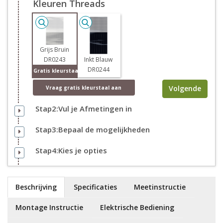
Kleuren Threads
Grijs Bruin
DR0243
Inkt Blauw
DR0244
Gratis kleurstaal
Volgende
Vraag
gratis
kleurstaal aan
Stap2:Vul je Afmetingen in
Stap3:Bepaal de mogelijkheden
Stap4:Kies je opties
Beschrijving
Specificaties
Meetinstructie
Montage Instructie
Elektrische Bediening