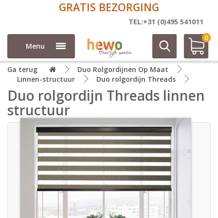
RATIS BEZORGING
G
TEL:+31 (0)495 541011
0
Menu
Ga terug
Duo Rolgordijnen Op Maat
Linnen-structuur
Duo rolgordijn Threads
Duo rolgordijn Threads linnen
structuur