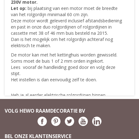
230V motor.
Let op:
bij plaatsing van een motor moet de breedte
van het rolgordijn minimaal 60 cm zijn.
Deze motor wordt geleverd inclusief afstandsbediening
en past in onze duo rolgordijnen of rolgordijnen in
cassette met 38 of 46 mm buis besteld na 2015.
Dan is het mogelijk om het rolgordijn achteraf nog
elektrisch te maken.
De motor kan met het kettinghuis worden gewisseld.
Soms moet de buis 1 of 2 mm orden ingekort.
Lees vooraf de handleiding goed door en volg deze
stipt.
Het instellen is dan eenvoudig zelf te doen.
Heb je al eerder elektrische rolgordijnen binnen
gekregen vóór 15 maart 2020!
Dan ontvangt je een nieuw type motor die niet werkt op
VOLG HEWO RAAMDECORATIE BV
je oude afstandsbediening. In dat geval is motor Motor
Bi-5 inclusief handzender de juiste keuze voor u. U
ontvangt dan ook een handzender voor uw nieuwe
motor.
BEL ONZE KLANTENSERVICE