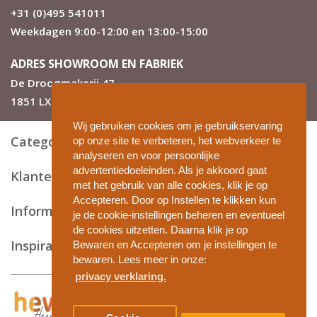
Met de bijgeleverde handleiding kun je de motor inlezen
+31 (0)495 541011
en afstellen.
Weekdagen 9:00-12:00 en 13:00-15:00
Bij meerdere rolgordijnen binnen één ruimte,
ADRES SHOWROOM EN FABRIEK
kies eerst deze motor. ( motor 5)
Voor de overige kies de losse motor. ( motor 2 of motor
De Droogmakerij 47
6 als deze op 230v moet zijn )
1851 LX Heiloo
Voor meer uitleg zie onze pagina
handleidingen
.
Wij gebruiken cookies om je gebruikservaring
Categorieën
op onze site te verbeteren, het webverkeer te
analyseren en voor persoonlijke
advertentiedoeleinden. Als je akkoord gaat
Klantenservice
met het gebruik van alle cookies, klik je op
Accepteren. Door op Instellen te klikken kun
Informatie en tips
je de cookie-instellingen beheren en eventueel
de cookies uitzetten. Daarna klik je op
Inspiratie
Bewaren en Accepteren om je instellingen te
bewaren. Lees meer in onze:
privacy verklaring.
Privacy en cookies