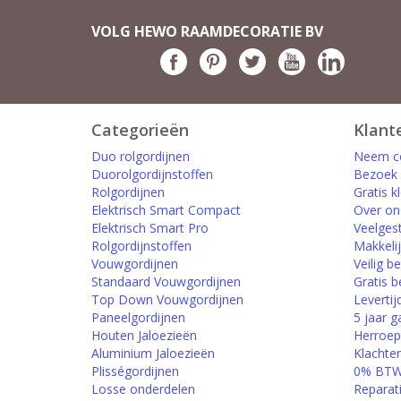
VOLG HEWO RAAMDECORATIE BV
Categorieën
Klant
Duo rolgordijnen
Neem co
Duorolgordijnstoffen
Bezoek
Rolgordijnen
Gratis k
Elektrisch Smart Compact
Over on
Elektrisch Smart Pro
Veelges
Rolgordijnstoffen
Makkelij
Vouwgordijnen
Veilig b
Standaard Vouwgordijnen
Gratis b
Top Down Vouwgordijnen
Levertij
Paneelgordijnen
5 jaar g
Houten Jaloezieën
Herroep
Aluminium Jaloezieën
Klachte
Plisségordijnen
0% BTW 
Losse onderdelen
Reparat