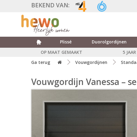
BEKEND VAN:
Plissé
Duorolgordijnen
OP MAAT GEMAAKT
5 JAA
Ga terug
Vouwgordijnen
Standa
Vouwgordijn Vanessa – s