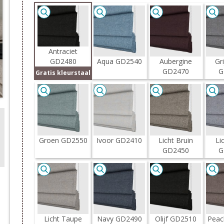
Antraciet
GD2480
Aqua GD2540
Aubergine
Gr
GD2470
G
Gratis kleurstaal
Groen GD2550
Ivoor GD2410
Licht Bruin
Li
GD2450
G
Licht Taupe
Navy GD2490
Olijf GD2510
Peac