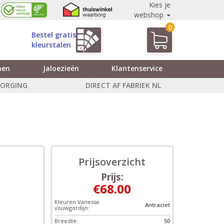
Kies je
webshop
0
Bestel gratis
kleurstalen
nen
Jaloezieën
Klantenservice
ZORGING
DIRECT AF FABRIEK NL
Prijsoverzicht
Prijs:
€68.00
Kleuren Vanessa
Antraciet
vouwgordijn:
Breedte:
50