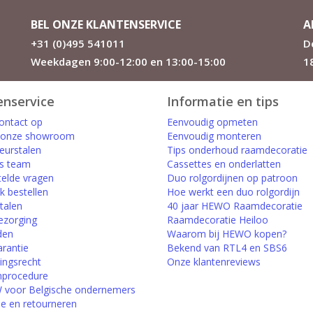
BEL ONZE KLANTENSERVICE
A
+31 (0)495 541011
D
Weekdagen 9:00-12:00 en 13:00-15:00
1
enservice
Informatie en tips
ntact op
Eenvoudig opmeten
 onze showroom
Eenvoudig monteren
leurstalen
Tips onderhoud raamdecoratie
s team
Cassettes en onderlatten
telde vragen
Duo rolgordijnen op patroon
k bestellen
Hoe werkt een duo rolgordijn
etalen
40 jaar HEWO Raamdecoratie
ezorging
Raamdecoratie Heiloo
den
Waarom bij HEWO kopen?
arantie
Bekend van RTL4 en SBS6
ingsrecht
Onze klantenreviews
nprocedure
voor Belgische ondernemers
ie en retourneren