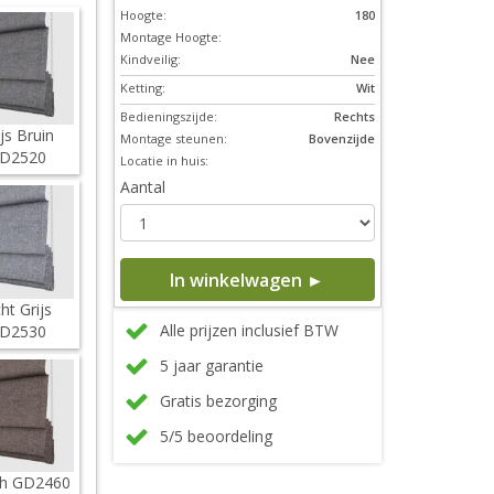
Hoogte:
180
Montage Hoogte:
Kindveilig:
Nee
Ketting:
Wit
Bedieningszijde:
Rechts
ijs Bruin
Montage steunen:
Bovenzijde
D2520
Locatie in huis:
Aantal
In winkelwagen ►
cht Grijs
Alle prijzen inclusief BTW
D2530
5 jaar garantie
Gratis bezorging
5/5 beoordeling
h GD2460