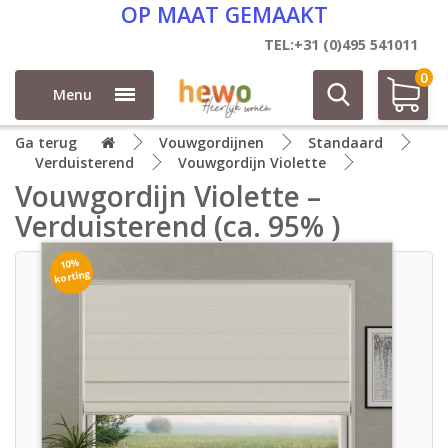
OP MAAT GEMAAKT
TEL:+31 (0)495 541011
0
Menu
Ga terug
Vouwgordijnen
Standaard
Verduisterend
Vouwgordijn Violette
Vouwgordijn Violette –
Verduisterend (ca. 95% )
10%
korting