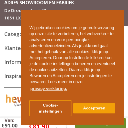
ADRES SHOWROOM EN FABRIEK
De Droogmakerij 47
1851 LX Heiloo
Wij gebruiken cookies om je gebruikservaring
Categorieën
op onze site te verbeteren, het webverkeer te
analyseren en voor persoonlijke
advertentiedoeleinden. Als je akkoord gaat
Klantenservice
met het gebruik van alle cookies, klik je op
Accepteren. Door op Instellen te klikken kun
Informatie en tips
je de cookie-instellingen beheren en eventueel
de cookies uitzetten. Daarna klik je op
Inspiratie
Bewaren en Accepteren om je instellingen te
bewaren. Lees meer in onze:
privacy verklaring.
Privacy en cookies
Cookie-
Accepteren
Algemene voorwaarden
instellingen
Disclaimer
Van:
Copyright
Voor:
In winkelwagen ►
€81.90
€91.00
Winkelwagen