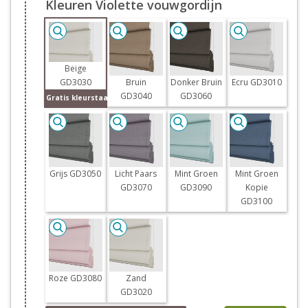
Kleuren Violette vouwgordijn
Beige
GD3030
Bruin
Donker Bruin
Ecru GD3010
GD3040
GD3060
Gratis kleurstaal
Grijs GD3050
Licht Paars
Mint Groen
Mint Groen
GD3070
GD3090
Kopie
GD3100
Roze GD3080
Zand
GD3020