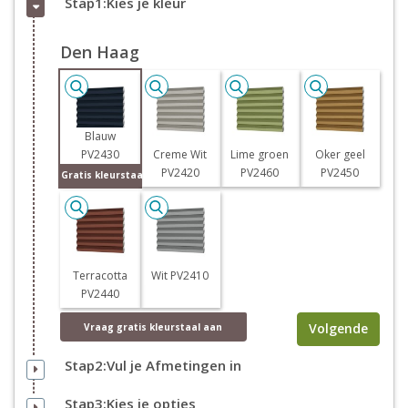
Stap1:Kies je kleur
Den Haag
Blauw
PV2430
Creme Wit
Lime groen
Oker geel
PV2420
PV2460
PV2450
Gratis kleurstaal
Terracotta
Wit PV2410
PV2440
Volgende
Vraag
gratis
kleurstaal aan
Stap2:Vul je Afmetingen in
Stap3:Kies je opties