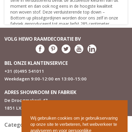
serie in verduisterend bevat de actueelste kleuren van dit
moment en dan ook nog eens in de hoogste kwaliteit
non woven stof. Deze verduisterende top down –
Bottom up plisségordijnen worden door ons zelf in onze
fabriek geproduceerd tot maar liefst 285 centimeter
breed.
VOLG HEWO RAAMDECORATIE BV
Verduisterende Plissé gordijnen: op maat
en veelzijdig
Plisségordijnen of dupli gordijnen, verduisterend in Top
down – Bottom up, dat werkt zó! Je kunt naast je raam
BEL ONZE KLANTENSERVICE
verduisteren ook het plissé pakket voor het raam
+31 (0)495 541011
hangen waar jij wilt en je zoveel licht en privacy regelen
Weekdagen 9:00-12:00 en 13:00-15:00
als er nodig is. Je kunt de bovenzijde als de onderzijde
van het gordijn van boven naar beneden laten zakken.
Zó verdeel je je raam in vlakken en kleed je je huis
ADRES SHOWROOM EN FABRIEK
optimaal aan zonder concessies te doen aan de
De Droogmakerij 47
verduistering.
1851 LX Heiloo
Honingraat plisse gordijn met
Wij gebruiken cookies om je gebruikservaring
verduisterende binnenzijde
Categorieën
op onze site te verbeteren, het webverkeer te
Verduisterende Honingraat plissegordijnen isoleren een
analyseren en voor persoonlijke