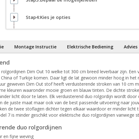
Stap4:Kies je opties
ie
Montage Instructie
Elektrische Bediening
Advies
rend
olgordijnen Dim Out 10 welke tot 300 cm breed leverbaar zijn. Een va
 China of Turkije komen. Daar ligt de lat gewoon minder hoog in het r
tuur geweven Dim Out stof heeft verduisterende stroken van 10 cm met
oderne kleuren waaronder mooie groen en blauw tinten. De dichte strok
der licht door te laten. Elk verduisterend duo rolgordijn wordt door 
an de juiste maat maar ook van de best passende uitvoering naar jouw
kken de twee stoflagen dichter tegen elkaar waardoor er minder licht 
l 7 is minder geschikt voor elektrische duo rolgordijnen vanwege stat
rende duo rolgordijnen
r en fijne weving