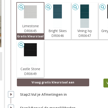
Limestone
DR0645
Bright Skies
Vining Ivy
Gre
DR0646
DR0647
Gratis kleurstaal
Castle Stone
DR0649
Vraag
gratis
kleurstaal aan
Stap2:Vul je Afmetingen in
Stap3:Bepaal de mogelijkheden