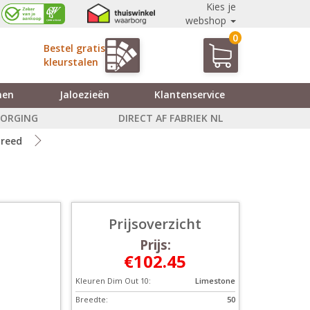
Kies je
webshop
0
Bestel gratis
kleurstalen
nen
Jaloezieën
Klantenservice
ZORGING
DIRECT AF FABRIEK NL
breed
Prijsoverzicht
Prijs:
€102.45
Kleuren Dim Out 10:
Limestone
Breedte:
50