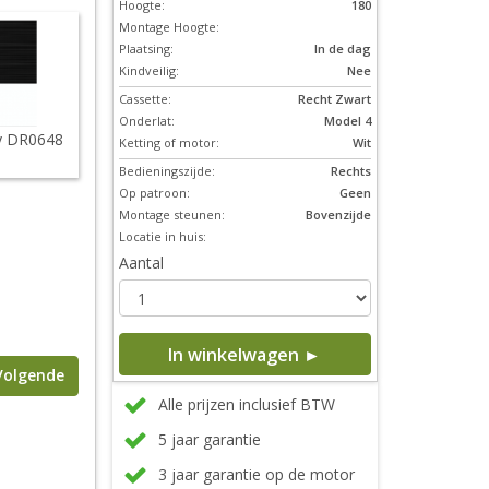
Hoogte:
180
Montage Hoogte:
Plaatsing:
In de dag
Kindveilig:
Nee
Cassette:
Recht Zwart
Onderlat:
Model 4
y DR0648
Ketting of motor:
Wit
Bedieningszijde:
Rechts
Op patroon:
Geen
Montage steunen:
Bovenzijde
Locatie in huis:
Aantal
In winkelwagen ►
Volgende
Alle prijzen inclusief BTW
5 jaar garantie
3 jaar garantie op de motor