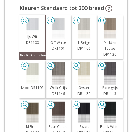
Kleuren Standaard tot 300 breed
?
IJs Wit
DR1100
Off White
L.Beige
Midden
DR1101
DR1106
Taupe
DR1120
Gratis kleurstaal
Ivoor DR1103
Wolk Grijs
Oyster
Parelgrijs
DR1146
DR1139
DR1113
M.Bruin
Puur Cacao
Zwart
Black-White