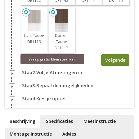
DR1122
DR1148
DR1114
DR1116
Licht Taupe
Donker
DR1119
Taupe
DR1112
Volgende
Vraag
gratis
kleurstaal aan
Stap2:Vul je Afmetingen in
Stap3:Bepaal de mogelijkheden
Stap4:Kies je opties
Beschrijving
Specificaties
Meetinstructie
Montage Instructie
Advies