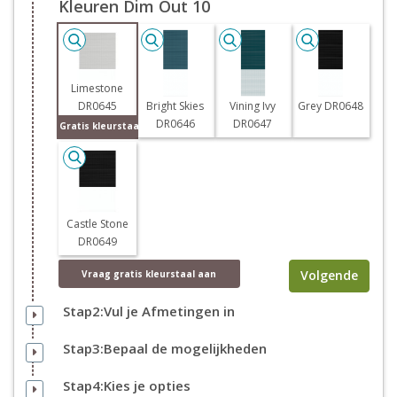
Kleuren Dim Out 10
Limestone
DR0645
Bright Skies
Vining Ivy
Grey DR0648
DR0646
DR0647
Gratis kleurstaal
Castle Stone
DR0649
Volgende
Vraag
gratis
kleurstaal aan
Stap2:Vul je Afmetingen in
Stap3:Bepaal de mogelijkheden
Stap4:Kies je opties