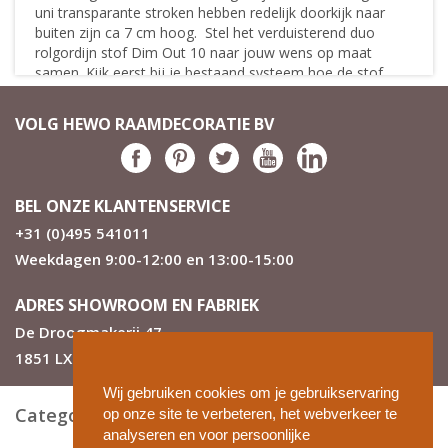
uni transparante stroken hebben redelijk doorkijk naar
buiten zijn ca 7 cm hoog. Stel het verduisterend duo
rolgordijn stof Dim Out 10 naar jouw wens op maat
samen. Kijk eerst bij je bestaand systeem hoe de stof
op de buis een aan raamzijde aan de cassette is
bevestigd. Kies vervolgens deze afwerking op de
VOLG HEWO RAAMDECORATIE BV
uiteinden van het doek. Je kunt het dan eenvoudig op
jouw bestaand systeem aanbrengen.
Eigenschappen
BEL ONZE KLANTENSERVICE
Linnen weef wijze met horizontaal uiterlijk
+31 (0)495 541011
Tot 3 meter breed op maat verkrijgbaar
Weekdagen 9:00-12:00 en 13:00-15:00
Nederlands kwaliteitsproduct vergelijkbaar met elk
A merk
Geschikt voor alle vertrekken in huis
ADRES SHOWROOM EN FABRIEK
Houdt zonlicht buiten
De Droogmakerij 47
4 bijzondere kleur combinaties
1851 LX Heiloo
Dichte strook is ca 10 cm
De transparante strook is ca 7 cm en kijkt redelijk
Wij gebruiken cookies om je gebruikservaring
door.
Categorieën
op onze site te verbeteren, het webverkeer te
Zie ook de overige specificaties
analyseren en voor persoonlijke