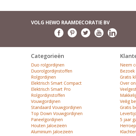
VOLG HEWO RAAMDECORATIE BV
Categorieën
Klant
Duo rolgordijnen
Neem co
Duorolgordijnstoffen
Bezoek
Rolgordijnen
Gratis k
Elektrisch Smart Compact
Over on
Elektrisch Smart Pro
Veelges
Rolgordijnstoffen
Makkelij
Vouwgordijnen
Veilig b
Standaard Vouwgordijnen
Gratis b
Top Down Vouwgordijnen
Levertij
Paneelgordijnen
5 jaar g
Houten Jaloezieën
Herroep
Aluminium Jaloezieën
Klachte