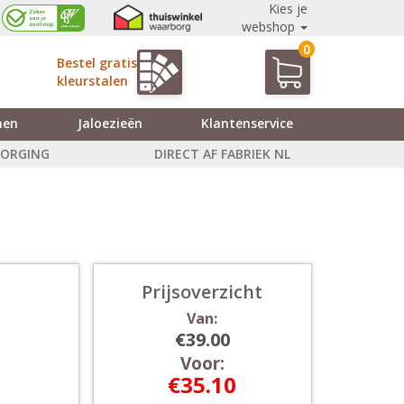
Kies je
webshop
0
Bestel gratis
kleurstalen
nen
Jaloezieën
Klantenservice
ZORGING
DIRECT AF FABRIEK NL
Prijsoverzicht
Van:
€39.00
Voor:
€35.10