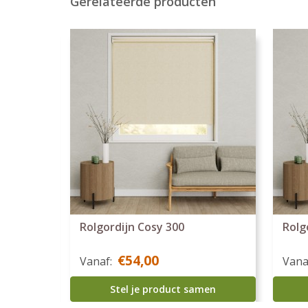
Gerelateerde producten
Rolgordijn Cosy 300
Rolg
€54,00
Vanaf:
Vana
men
Stel je product samen