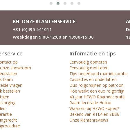
BEL ONZE KLANTENSERVICE
A
+31 (0)495 541011
D
Weekdagen 9:00-12:00 en 13:00-15:00
1
enservice
Informatie en tips
ntact op
Eenvoudig opmeten
 onze showroom
Eenvoudig monteren
leurstalen
Tips onderhoud raamdecoratie
s team
Cassettes en onderlatten
telde vragen
Duo rolgordijnen op patroon
k bestellen
Hoe werkt een duo rolgordijn
etalen
40 jaar HEWO Raamdecoratie
ezorging
Raamdecoratie Heiloo
den
Waarom bij HEWO kopen?
arantie
Bekend van RTL4 en SBS6
ingsrecht
Onze klantenreviews
nprocedure