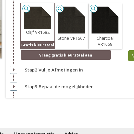
Olijf VR1682
Stone VR1667
Charcoal
VR1668
Gratis kleurstaal
Vraag
gratis
kleurstaal aan
Stap2:Vul je Afmetingen in
Stap3:Bepaal de mogelijkheden
ie
Montage Instructie
Advies