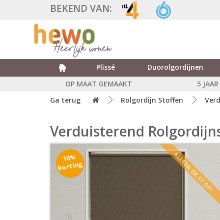
BEKEND VAN:
Plissé
Duorolgordijnen
OP MAAT GEMAAKT
5 JAA
Ga terug
Rolgordijn Stoffen
Verd
Verduisterend Rolgordijn
ALLEEN DE STOF!
10%
korting