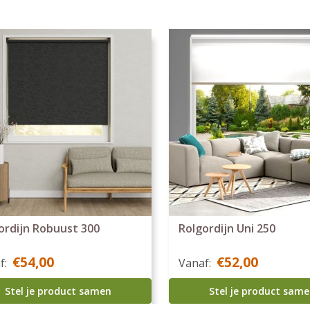
ordijn Robuust 300
Rolgordijn Uni 250
€54,00
€52,00
f:
Vanaf:
Stel je product samen
Stel je product sam