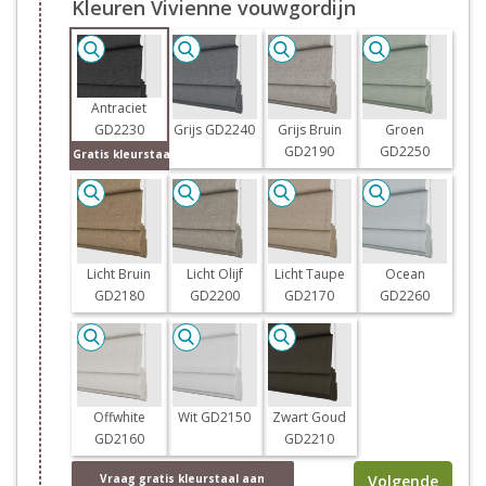
Kleuren Vivienne vouwgordijn
Antraciet
GD2230
Grijs GD2240
Grijs Bruin
Groen
GD2190
GD2250
Gratis kleurstaal
Licht Bruin
Licht Olijf
Licht Taupe
Ocean
GD2180
GD2200
GD2170
GD2260
Offwhite
Wit GD2150
Zwart Goud
GD2160
GD2210
Volgende
Vraag
gratis
kleurstaal aan